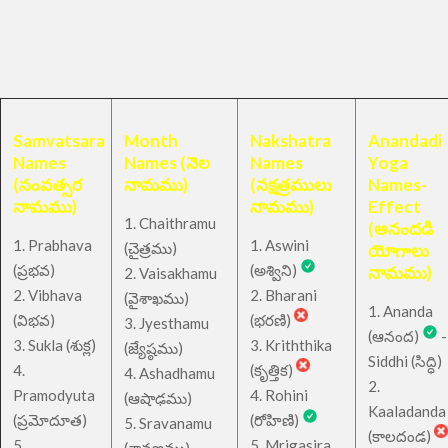
Samvatsara
Month
Nakshatra
Anandadi
Names
Names (నెల
Names
Yoga
(సంవత్సర
నామము)
(నక్షత్రములు
Names-
నామము)
నామము)
Effect
1. Chaithramu
(అనందడి
1. Prabhava
1. Aswini
చైత్రము
(
)
యోగాలు
(ప్రభవ)
(అశ్విని)
నామము)
2. Vaisakhamu
2. Vibhava
2. Bharani
(వైశాఖము)
1. Ananda
(విభవ)
(భరణి)
3. Jyesthamu
(ఆనంద)
-
3. Sukla (శుక్ల)
3. Kriththika
(జ్యేష్ఠము)
Siddhi (సిద్ధి)
4.
(కృత్తిక)
4. Ashadhamu
2.
Pramodyuta
4. Rohini
(ఆషాఢము)
Kaaladanda
(ప్రమోదూత)
(రోహిణి)
5. Sravanamu
(కాలదండ)
5.
5. Mrigasira