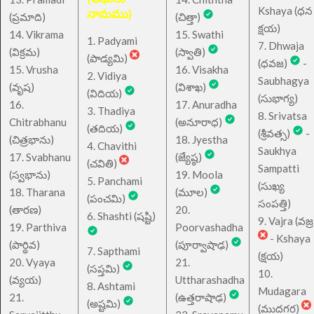
Kshaya (ధన
నామము)
(ప్రమాది)
(చిత్తా)
క్షయ)
14. Vikrama
15. Swathi
1. Padyami
7. Dhwaja
(విక్రమ)
(స్వాతి)
(పాడ్యమి)
(ధవజ)
-
15. Vrusha
16. Visakha
2. Vidiya
Saubhagya
(వృష)
(విశాఖ)
(విదియ)
(సుభాగ్య)
16.
17. Anuradha
3. Thadiya
8. Srivatsa
Chitrabhanu
(అనూరాధ)
(తదియ)
(శ్రీవత్స)
-
(చిత్రభాను)
18. Jyestha
4. Chavithi
Saukhya
17. Svabhanu
(జ్యేష్ఠ)
(చవితి)
Sampatti
(స్వభాను)
19. Moola
5. Panchami
(సుఖ్య
18. Tharana
(మూల)
(పంచమి)
సంపత్తి)
(తారణ)
20.
6. Shashti (షష్టి)
9. Vajra (వజ్ర
19. Parthiva
Poorvashadha
- Kshaya
(పార్థివ)
(పూర్వాషాఢ)
7. Sapthami
(క్షయ)
20. Vyaya
21.
(సప్తమి)
10.
(వ్యయ)
Uttharashadha
8. Ashtami
Mudagara
21.
(ఉత్తరాషాఢ)
(అష్టమి)
(ముదగర)