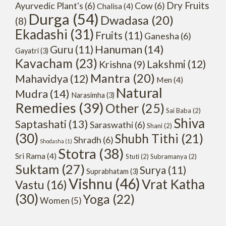
Dry Fruits
Ayurvedic Plant's
(6)
Cow
(6)
Chalisa
(4)
Durga
(54)
Dwadasa
(20)
(8)
Ekadashi
(31)
Fruits
(11)
Ganesha
(6)
Hanuman
(14)
Guru
(11)
Gayatri
(3)
Kavacham
(23)
Lakshmi
(12)
Krishna
(9)
Mantra
(20)
Mahavidya
(12)
Men
(4)
Natural
Mudra
(14)
Narasimha
(3)
Remedies
(39)
Other
(25)
Sai Baba
(2)
Shiva
Saptashati
(13)
Saraswathi
(6)
Shani
(2)
(30)
Shubh Tithi
(21)
Shradh
(6)
Shodasha
(1)
Stotra
(38)
Sri Rama
(4)
Stuti
(2)
Subramanya
(2)
Suktam
(27)
Surya
(11)
Suprabhatam
(3)
Vishnu
(46)
Vrat Katha
Vastu
(16)
(30)
Yoga
(22)
Women
(5)