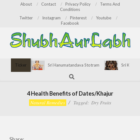
Skip
About
Contact
Privacy Policy
Terms And
Conditions
to
Twitter
Instagram
Pinterest
Youtube
content
Facebook
ShubhAurLabh
Primary
Ticker
Sri Hanumatandava Stotram
Sri Kirata
Navigation
Search
Menu
4 Health Benefits of Dates/Khajur
Natural Remedies
Tagged:
Dry Fruits
Share: