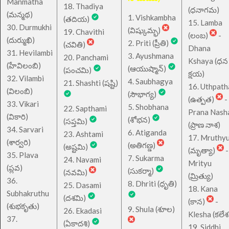
Manmatha
18. Thadiya
(ధనాగమ)
(మన్మథ)
1. Vishkambha
(తదియ)
15. Lamba
30. Durmukhi
(విష్కుమ్భ)
19. Chavithi
(లంబ)
-
(దుర్ముఖి)
2. Priti (ప్రీతి)
(చవితి)
Dhana
31. Hevilambi
3. Ayushmana
20. Panchami
Kshaya (ధన
(హేవిలంబి)
(ఆయుష్మాన్)
(పంచమి)
క్షయ)
32. Vilambi
4. Saubhagya
21. Shashti (షష్టి)
16. Uthpath
(విలంబి)
(సౌభాగ్య)
(ఉత్పత)
-
33. Vikari
5. Shobhana
22. Sapthami
Prana Nash
(వికారి)
(శోభన)
(సప్తమి)
(ప్రాణ నాశ)
34. Sarvari
6. Atiganda
23. Ashtami
17. Mruthy
(శార్వరి)
(అతిగణ్డ)
(అష్టమి)
(మృత్యా)
-
35. Plava
7. Sukarma
24. Navami
Mrityu
(ప్లవ)
(సుకర్మా)
(నవమి)
(మ్రిత్యు)
36.
8. Dhriti (ధృతి)
25. Dasami
18. Kana
Subhakruthu
(దశమి)
(కాన)
-
(శుభకృతు)
9. Shula (శూల)
26. Ekadasi
Klesha (కలేశ
37.
(ఏకాదశి)
19. Siddhi