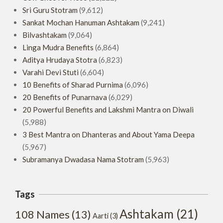
Sri Guru Stotram
(9,612)
Sankat Mochan Hanuman Ashtakam
(9,241)
Bilvashtakam
(9,064)
Linga Mudra Benefits
(6,864)
Aditya Hrudaya Stotra
(6,823)
Varahi Devi Stuti
(6,604)
10 Benefits of Sharad Purnima
(6,096)
20 Benefits of Punarnava
(6,029)
20 Powerful Benefits and Lakshmi Mantra on Diwali
(5,988)
3 Best Mantra on Dhanteras and About Yama Deepa
(5,967)
Subramanya Dwadasa Nama Stotram
(5,963)
Tags
Ashtakam
(21)
108 Names
(13)
Aarti
(3)