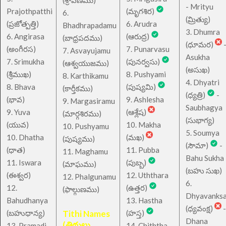
(శ్రావణము)
- Mrityu
Prajothpatthi
(మృగశిర)
6.
(మ్రిత్యు)
(ప్రజోత్పత్తి)
6. Arudra
Bhadhrapadamu
3. Dhumra
6. Angirasa
(ఆరుద్ర)
(బాధ్రపదము)
(ధూమర)
(అంగీరస)
7. Punarvasu
7. Asvayujamu
Asukha
7. Srimukha
(పునర్వసు)
(ఆశ్వయుజము)
(అసుఖ)
(శ్రీముఖ)
8. Pushyami
8. Karthikamu
4. Dhyatri
8. Bhava
(పుష్యమి)
(కార్తీకము)
(ధ్యత్రి)
-
(భావ)
9. Ashlesha
9. Margasiramu
Saubhagya
9. Yuva
(ఆశ్లేష)
(మార్గశిరము)
(సుభాగ్య)
(యువ)
10. Makha
10. Pushyamu
5. Soumya
10. Dhatha
(మఖ)
(పుష్యము)
(సౌమా)
-
(ధాత)
11. Pubba
11. Maghamu
Bahu Sukha
11. Iswara
(పుబ్బ)
(మాఘము)
(బహు సుఖ)
(ఈశ్వర)
12. Uththara
12. Phalgunamu
6.
12.
(ఉత్తర)
(ఫాల్గుణము)
Dhyavanks
Bahudhanya
13. Hastha
(ధ్యవంక్ష)
-
(బహుధాన్య)
Tithi Names
(హస్త)
Dhana
(తిథులు
13. Pramadi
14. Chiththa