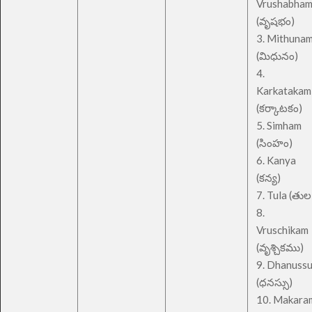
Vrushabha
(వృషభం)
3. Mithuna
(మిధునం)
4.
Karkatakam
(కర్కాటకం)
5. Simham
(సింహం)
6. Kanya
(కన్య)
7. Tula (తుల
8.
Vruschikam
(వృశ్చికము)
9. Dhanuss
(ధనస్సు)
10. Makara