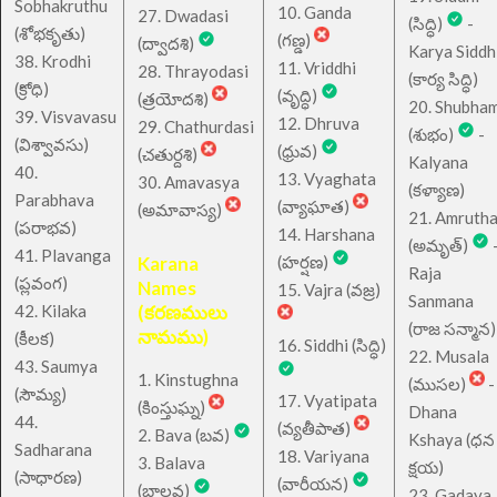
Sobhakruthu
10. Ganda
27. Dwadasi
(సిద్ధి)
-
(శోభకృతు)
(గణ్డ)
(ద్వాదశి)
Karya Siddh
38. Krodhi
11. Vriddhi
28. Thrayodasi
(కార్య సిద్ధి)
(క్రోధి)
(వృద్ధి)
(త్రయోదశి)
20. Shubha
39. Visvavasu
12. Dhruva
29. Chathurdasi
(శుభం)
-
(విశ్వావసు)
(ధ్రువ)
(చతుర్దశి)
Kalyana
40.
13. Vyaghata
30. Amavasya
(కళ్యాణ)
Parabhava
(వ్యాఘాత)
(అమావాస్య)
21. Amruth
(పరాభవ)
14. Harshana
(అమృత్)
41. Plavanga
Karana
(హర్షణ)
Raja
(ప్లవంగ)
Names
15. Vajra (వజ్ర)
Sanmana
42. Kilaka
(కరణములు
(రాజ సన్మాన)
నామము)
(కీలక)
16. Siddhi (సిద్ధి)
22. Musala
43. Saumya
1. Kinstughna
(ముసల)
-
(సౌమ్య)
17. Vyatipata
(కింస్తుఘ్న)
Dhana
44.
(వ్యతీపాత)
2. Bava (బవ)
Kshaya (ధన
Sadharana
18. Variyana
3. Balava
క్షయ)
(సాధారణ)
(వారీయన)
(బాలవ)
23. Gadaya