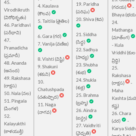
45.
19. Paridha
4. Kaulava
(గదయ)
-
Virodhikruth
(పరిఘ)
(కౌలవ)
Bhaya (భయ
(విరోధికృతు)
20. Shiva (శివ)
5. Taitila (తైతిల)
24.
46. Paridhavi
Mathanga
(పరీధావి)
21. Siddha
6. Gara (గర)
(మాత్ంగ)
47.
(సిద్ధ)
7. Vanija (వణిజ)
- Kula
Pramadicha
22. Sadhya
Vriddhi (కుల
(ప్రమాదీ)
(సాధ్య)
8. Vishti (విష్టి)
వ్రిద్ధి)
48. Ananda
23. Shubha
9. Shakuni
25.
(ఆనంద)
(శుభ)
(శకుని)
Rakshasa
49. Rakshasa
24. Shukla
10.
(రాక్షస)
-
(రాక్షస)
(శుక్ల)
Chatushpada
Maha
50. Nala (నల)
25. Brahma
(చతుష్పాద)
Kashta (మహ
51. Pingala
(బ్రహ్మ)
11. Naga
కష్ట)
(పింగళ)
26. Aindra
(నాగవ)
26. Chara
52.
(ఐన్ద్ర)
(చర)
-
Kalayukthi
27. Vaidhriti
Karya Siddh
(కాళయుక్తి)
(వైధృతి)