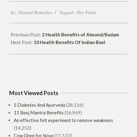
2018-
In:
Natural Remedies
Tagged:
Dry Fruits
06-
02
Previous Post:
2 Health Benefits of Almond/Badam
Next Post:
10 Health Benefits Of Indian Bael
Most Viewed Posts
5 Diabetes And Ayurveda
(28,116)
11 Beej Mantra Benefits
(16,969)
An effective felt experiment to remove weakness
(14,252)
Cow Ghee for Nose
(11,122)