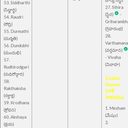
(కార్య సిద్ధి)
53. Siddharthi
27. Sthira
(సిధ్ధార్థి)
(స్థిర)
-
54. Raudri
Griharambh
(రౌద్రి)
(గ్రిహరంభ)
55. Durmathi
28.
(దుర్మతి)
Varthamana
56. Dundubhi
(వర్తమాన)
(దుందుభి)
- Vivaha
57.
(వివాహ)
Rudhirodgari
(రుధిరోద్గారి)
Zodiac
58.
Names
Rakthaksha
(రాశి
(రక్తాక్ష)
నామము)
59. Krodhana
1. Mesham
(క్రోధన)
(మేషం)
60. Akshaya
2.
(క్షయ)