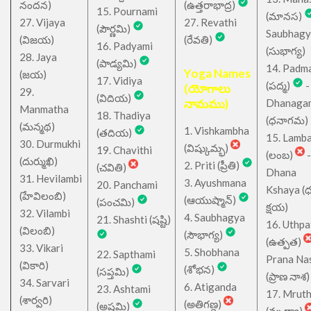
నందన)
(ఉత్తరాభాద్ర)
15. Pournami
(మానస)
27. Vijaya
27. Revathi
(పౌర్ణమి)
Saubhagy
(విజయ)
(రేవతి)
16. Padyami
(సుభాగ్య)
28. Jaya
(పాడ్యమి)
14. Padm
Yoga Names
(జయ)
17. Vidiya
(పద్మ)
-
(యోగాలు
29.
(విదియ)
నామము)
Dhanaga
Manmatha
18. Thadiya
(ధనాగమ)
(మన్మథ)
1. Vishkambha
(తదియ)
15. Lamb
30. Durmukhi
(విష్కుమ్భ)
19. Chavithi
(లంబ)
-
(దుర్ముఖి)
2. Priti (ప్రీతి)
(చవితి)
Dhana
31. Hevilambi
3. Ayushmana
20. Panchami
Kshaya (
(హేవిలంబి)
(ఆయుష్మాన్)
(పంచమి)
క్షయ)
32. Vilambi
4. Saubhagya
21. Shashti (షష్టి)
16. Uthpa
(విలంబి)
(సౌభాగ్య)
(ఉత్పత)
33. Vikari
5. Shobhana
22. Sapthami
Prana Na
(వికారి)
(శోభన)
(సప్తమి)
(ప్రాణ నాశ)
34. Sarvari
6. Atiganda
23. Ashtami
17. Mrut
(శార్వరి)
(అతిగణ్డ)
(అష్టమి)