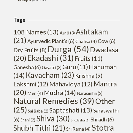
Tags
Ashtakam
108 Names
(13)
Aarti
(3)
(21)
Ayurvedic Plant's
(6)
Cow
(6)
Chalisa
(4)
Durga
(54)
Dwadasa
Dry Fruits
(8)
Ekadashi
(31)
(20)
Fruits
(11)
Hanuman
Guru
(11)
Ganesha
(6)
Gayatri
(3)
Kavacham
(23)
(14)
Krishna
(9)
Mantra
Lakshmi
(12)
Mahavidya
(12)
(20)
Mudra
(14)
Men
(4)
Narasimha
(3)
Natural Remedies
(39)
Other
(25)
Saptashati
(13)
Saraswathi
Sai Baba
(2)
Shiva
(30)
(6)
Shradh
(6)
Shani
(2)
Shodasha
(1)
Stotra
Shubh Tithi
(21)
Sri Rama
(4)