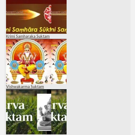
Krimi Samharaka Suktam
Vishwakarma Suktam