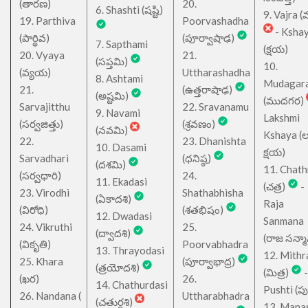
(తారణ)
20.
6. Shashti (షష్టి)
9. Vajra (వ
19. Parthiva
Poorvashadha
- Ksha
(పార్థివ)
(పూర్వాషాఢ)
7. Sapthami
(క్షయ)
20. Vyaya
21.
(సప్తమి)
10.
(వ్యయ)
Uttharashadha
8. Ashtami
Mudagar
21.
(ఉత్తరాషాఢ)
(అష్టమి)
(ముదగర)
Sarvajitthu
22. Sravanamu
9. Navami
Lakshmi
(సర్వజిత్తు)
(శ్రవణం)
(నవమి)
Kshaya (లక్ష
22.
23. Dhanishta
10. Dasami
క్షయ)
Sarvadhari
(ధనిష్ఠ)
(దశమి)
11. Chath
(సర్వధారి)
24.
11. Ekadasi
(చత్ర)
-
23. Virodhi
Shathabhisha
(ఏకాదశి)
Raja
(విరోధి)
(శతభిషం)
12. Dwadasi
Sanmana
24. Vikruthi
25.
(ద్వాదశి)
(రాజ సన్మ
(వికృతి)
Poorvabhadra
13. Thrayodasi
12. Mithr
25. Khara
(పూర్వాభాద్ర)
(త్రయోదశి)
(మిత్ర)
-
(ఖర)
26.
14. Chathurdasi
Pushti (పుష్
26. Nandana (
Uttharabhadra
(చతుర్దశి)
13. Mana