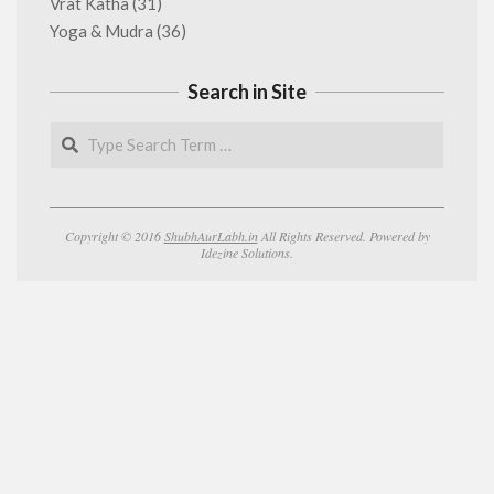
Vrat Katha
(31)
Yoga & Mudra
(36)
Search in Site
Search
Copyright © 2016
ShubhAurLabh.in
All Rights Reserved. Powered by
Idezine Solutions.