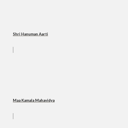
Shri Hanuman Aarti
Maa Kamala Mahavidya