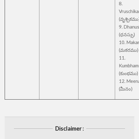
8.
Vruschik
(వృశ్చికము
9. Dhanu
(ధనస్సు)
10. Maka
(మకరము)
11.
Kumbham
(కుంభము)
12. Meen
(మీనం)
Disclaimer :