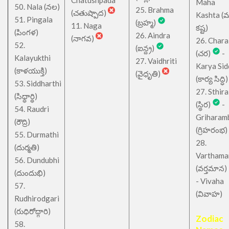
Chatushpada
Maha
50. Nala (నల)
25. Brahma
(చతుష్పాద)
Kashta (
51. Pingala
(బ్రహ్మ)
11. Naga
కష్ట)
(పింగళ)
26. Aindra
(నాగవ)
26. Chara
52.
(ఐన్ద్ర)
(చర)
-
Kalayukthi
27. Vaidhriti
Karya Sid
(కాళయుక్తి)
(వైధృతి)
(కార్య సిద్ధి)
53. Siddharthi
27. Sthira
(సిధ్ధార్థి)
(స్థిర)
-
54. Raudri
Griharam
(రౌద్రి)
(గ్రిహరంభ)
55. Durmathi
28.
(దుర్మతి)
Varthama
56. Dundubhi
(వర్తమాన)
(దుందుభి)
- Vivaha
57.
(వివాహ)
Rudhirodgari
(రుధిరోద్గారి)
Zodiac
58.