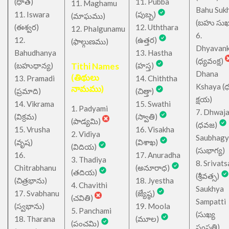
(ధాత)
11. Pubba
11. Maghamu
Bahu Suk
11. Iswara
(పుబ్బ)
(మాఘము)
(బహు సుఖ
(ఈశ్వర)
12. Uththara
12. Phalgunamu
6.
12.
(ఉత్తర)
(ఫాల్గుణము)
Dhyavan
Bahudhanya
13. Hastha
(ధ్యవంక్ష)
(బహుధాన్య)
Tithi Names
(హస్త)
Dhana
(తిథులు
13. Pramadi
14. Chiththa
Kshaya (
నామము)
(ప్రమాది)
(చిత్తా)
క్షయ)
14. Vikrama
15. Swathi
1. Padyami
7. Dhwaj
(విక్రమ)
(స్వాతి)
(పాడ్యమి)
(ధవజ)
15. Vrusha
16. Visakha
2. Vidiya
Saubhagy
(వృష)
(విశాఖ)
(విదియ)
(సుభాగ్య)
16.
17. Anuradha
3. Thadiya
8. Srivats
Chitrabhanu
(అనూరాధ)
(తదియ)
(శ్రీవత్స)
(చిత్రభాను)
18. Jyestha
4. Chavithi
Saukhya
17. Svabhanu
(జ్యేష్ఠ)
(చవితి)
Sampatti
(స్వభాను)
19. Moola
5. Panchami
(సుఖ్య
18. Tharana
(మూల)
(పంచమి)
సంపత్తి)