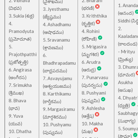
2. Vibhava
2. Bharani
(వైశాఖము)
1. Ananda
(విభవ)
(భరణి)
3. Jyesthamu
(ఆనంద)
3. Sukla (శుక్ల)
3. Kriththika
(జ్యేష్ఠము)
Siddhi (సిద్ధ
4.
(కృత్తిక)
4. Ashadhamu
2.
Pramodyuta
4. Rohini
(ఆషాఢము)
Kaaladan
(ప్రమోదూత)
(రోహిణి)
5. Sravanamu
(కాలదండ
5.
5. Mrigasira
(శ్రావణము)
- Mrityu
Prajothpatthi
(మృగశిర)
6.
(మ్రిత్యు)
(ప్రజోత్పత్తి)
6. Arudra
Bhadhrapadamu
3. Dhumr
6. Angirasa
(ఆరుద్ర)
(బాధ్రపదము)
(ధూమర)
(అంగీరస)
7. Punarvasu
7. Asvayujamu
Asukha
7. Srimukha
(పునర్వసు)
(ఆశ్వయుజము)
(అసుఖ)
(శ్రీముఖ)
8. Pushyami
8. Karthikamu
4. Dhyatr
8. Bhava
(పుష్యమి)
(కార్తీకము)
(ధ్యత్రి)
(భావ)
9. Ashlesha
9. Margasiramu
Saubhagy
9. Yuva
(ఆశ్లేష)
(మార్గశిరము)
(సుభాగ్య)
(యువ)
10. Makha
10. Pushyamu
5. Soumy
10. Dhatha
(మఖ)
(పుష్యము)
(సౌమా)