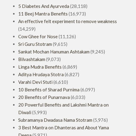
5 Diabetes And Ayurveda
(28,118)
11 Beej Mantra Benefits
(16,973)
An effective felt experiment to remove weakness
(14,259)
Cow Ghee for Nose
(11,126)
Sri Guru Stotram
(9,615)
Sankat Mochan Hanuman Ashtakam
(9,245)
Bilvashtakam
(9,073)
Linga Mudra Benefits
(6,869)
Aditya Hrudaya Stotra
(6,827)
Varahi Devi Stuti
(6,610)
10 Benefits of Sharad Purnima
(6,097)
20 Benefits of Punarnava
(6,033)
20 Powerful Benefits and Lakshmi Mantra on
Diwali
(5,993)
Subramanya Dwadasa Nama Stotram
(5,976)
3 Best Mantra on Dhanteras and About Yama
Deepa
(5,971)