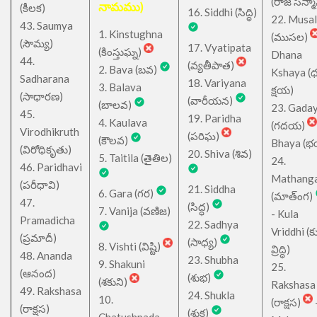
(రాజ సన్మ
నామము)
(కీలక)
16. Siddhi (సిద్ధి)
22. Musa
43. Saumya
1. Kinstughna
(ముసల)
(సౌమ్య)
17. Vyatipata
(కింస్తుఘ్న)
Dhana
44.
(వ్యతీపాత)
2. Bava (బవ)
Kshaya (
Sadharana
18. Variyana
3. Balava
క్షయ)
(సాధారణ)
(వారీయన)
(బాలవ)
23. Gada
45.
19. Paridha
4. Kaulava
(గదయ)
Virodhikruth
(పరిఘ)
(కౌలవ)
Bhaya (
(విరోధికృతు)
20. Shiva (శివ)
5. Taitila (తైతిల)
24.
46. Paridhavi
Mathang
(పరీధావి)
21. Siddha
6. Gara (గర)
(మాత్ంగ)
47.
(సిద్ధ)
7. Vanija (వణిజ)
- Kula
Pramadicha
22. Sadhya
Vriddhi (క
(ప్రమాదీ)
(సాధ్య)
8. Vishti (విష్టి)
వ్రిద్ధి)
48. Ananda
23. Shubha
9. Shakuni
25.
(ఆనంద)
(శుభ)
(శకుని)
Rakshasa
49. Rakshasa
24. Shukla
10.
(రాక్షస)
(రాక్షస)
(శుక్ల)