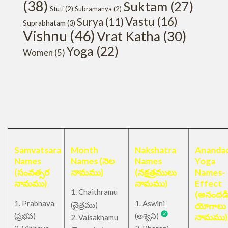
(38)
Suktam
(27)
Stuti
(2)
Subramanya
(2)
Vastu
(16)
Surya
(11)
Suprabhatam
(3)
Vishnu
(46)
Vrat Katha
(30)
Yoga
(22)
Women
(5)
Samvatsara
Month
Nakshatra
Anandad
Names
Names (నెల
Names
Yoga
(సంవత్సర
నామము)
(నక్షత్రములు
Names-
నామము)
నామము)
Effect
1. Chaithramu
(అనందడ
1. Prabhava
1. Aswini
చైత్రము
(
)
యోగాలు
(ప్రభవ)
(అశ్విని)
నామము)
2. Vaisakhamu