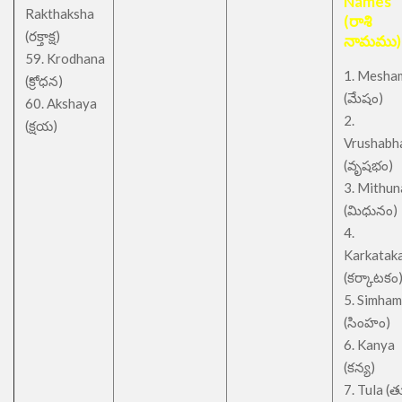
Names
Rakthaksha
(రాశి
(రక్తాక్ష)
నామము)
59. Krodhana
1. Mesha
(క్రోధన)
(మేషం)
60. Akshaya
2.
(క్షయ)
Vrushabh
(వృషభం)
3. Mithu
(మిధునం)
4.
Karkatak
(కర్కాటకం
5. Simham
(సింహం)
6. Kanya
(కన్య)
7. Tula (త