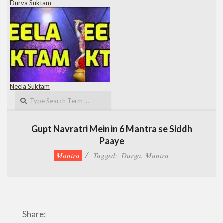
Durva Suktam
Neela Suktam
Search
Gupt Navratri Mein in 6 Mantra se Siddh
Paaye
Mantra
Tagged:
Durga
,
Mantra
Share: