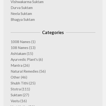
Vishwakarma Suktam
Durva Suktam
Neela Suktam
Bhagya Suktam
Categories
1008 Names
(1)
108 Names
(13)
Ashtakam
(15)
Ayurvedic Plant's
(6)
Mantra
(26)
Natural Remedies
(56)
Other
(46)
Shubh Tithi
(25)
Stotra
(111)
Suktam
(27)
Vastu
(16)