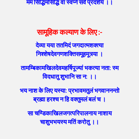
मम सिद्धिमसिद्धिं वा स्वप्ने सर्वं प्रदर्शय ।।
सामूहिक कल्याण के लिए
:-
देव्या यया ततमिदं जगदात्मशक्त्या
निश्शेषदेवगणशक्तिसमूहमूत्र्या ।
तामम्बिकामखिलदेवमहर्षिपूज्यां भकत्या नता: स्म
विदधातु शुभानि सा न: ।।
भय नाश के लिए यस्या: प्रभावमतुलं भगवाननन्तो
ब्रह्मा हरश्च न हि वक्तुमलं बलं च ।
सा चण्डिकाखिलजगत्परिपालनाय नाशाय
चाशुभभयस्य मतिं करोतु ।।