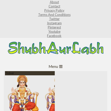
About
Skip
Contact
to
Privacy Policy
Terms And Conditions
content
Twitter
Instagram
Pinterest
Youtube
Facebook
ShubhAurLabh
Primary
Menu
Navigation
Ticker
Menu