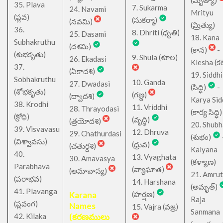
(మృత్యా)
35. Plava
7. Sukarma
24. Navami
Mrityu
(ప్లవ)
(సుకర్మా)
(నవమి)
(మ్రిత్యు)
36.
8. Dhriti (ధృతి)
25. Dasami
18. Kana
Subhakruthu
(దశమి)
(కాన)
-
(శుభకృతు)
9. Shula (శూల)
26. Ekadasi
Klesha (కల
37.
(ఏకాదశి)
19. Siddhi
Sobhakruthu
10. Ganda
27. Dwadasi
(సిద్ధి)
-
(శోభకృతు)
(గణ్డ)
(ద్వాదశి)
Karya Sid
38. Krodhi
11. Vriddhi
28. Thrayodasi
(కార్య సిద్ధి)
(క్రోధి)
(వృద్ధి)
(త్రయోదశి)
20. Shub
39. Visvavasu
12. Dhruva
29. Chathurdasi
(శుభం)
(విశ్వావసు)
(ధ్రువ)
(చతుర్దశి)
Kalyana
40.
13. Vyaghata
30. Amavasya
(కళ్యాణ)
Parabhava
(వ్యాఘాత)
(అమావాస్య)
21. Amru
(పరాభవ)
14. Harshana
(అమృత్)
41. Plavanga
Karana
(హర్షణ)
Raja
(ప్లవంగ)
Names
15. Vajra (వజ్ర)
Sanmana
42. Kilaka
(కరణములు