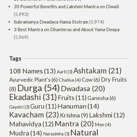
20 Powerful Benefits and Lakshmi Mantra on Diwali
(5,993)
Subramanya Dwadasa Nama Stotram
(5,974)
3 Best Mantra on Dhanteras and About Yama Deepa
(5,969)
Tags
Ashtakam
(21)
108 Names
(13)
Aarti
(3)
Dry Fruits
Ayurvedic Plant's
(6)
Cow
(6)
Chalisa
(4)
Durga
(54)
Dwadasa
(20)
(8)
Ekadashi
(31)
Fruits
(11)
Ganesha
(6)
Hanuman
(14)
Guru
(11)
Gayatri
(3)
Kavacham
(23)
Lakshmi
(12)
Krishna
(9)
Mantra
(20)
Mahavidya
(12)
Men
(4)
Natural
Mudra
(14)
Narasimha
(3)