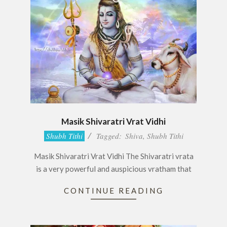
Masik Shivaratri Vrat Vidhi
2017-
Shubh Tithi
Tagged:
Shiva
,
Shubh Tithi
05-
Masik Shivaratri Vrat Vidhi The Shivaratri vrata
20
is a very powerful and auspicious vratham that
CONTINUE READING