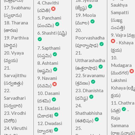
4. Chavithi
Saukhya
17. Svabhanu
(జ్యేష్ఠ)
(చవితి)
Sampatti
(స్వభాను)
19. Moola
5. Panchami
(సుఖ్య
18. Tharana
(మూల)
(పంచమి)
సంపత్తి)
(తారణ)
20.
6. Shashti (షష్టి)
9. Vajra (వజ్ర
19. Parthiva
Poorvashadha
- Kshaya
(పార్థివ)
(పూర్వాషాఢ)
7. Sapthami
(క్షయ)
20. Vyaya
21.
(సప్తమి)
10.
(వ్యయ)
Uttharashadha
8. Ashtami
Mudagara
21.
(ఉత్తరాషాఢ)
(అష్టమి)
(ముదగర)
Sarvajitthu
22. Sravanamu
9. Navami
Lakshmi
(సర్వజిత్తు)
(శ్రవణం)
(నవమి)
Kshaya (లక్ష్మ
22.
23. Dhanishta
10. Dasami
క్షయ)
Sarvadhari
(ధనిష్ఠ)
(దశమి)
11. Chathra
(సర్వధారి)
24.
11. Ekadasi
(చత్ర)
-
23. Virodhi
Shathabhisha
(ఏకాదశి)
Raja
(విరోధి)
(శతభిషం)
12. Dwadasi
Sanmana
24. Vikruthi
25.
(ద్వాదశి)
(రాజ సన్మాన)