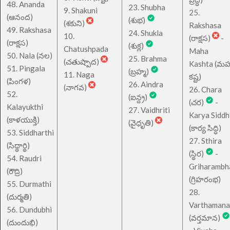
48. Ananda
23. Shubha
9. Shakuni
25.
(ఆనంద)
(శుభ)
(శకుని)
Rakshasa
49. Rakshasa
24. Shukla
10.
(రాక్షస)
-
(రాక్షస)
(శుక్ల)
Chatushpada
Maha
50. Nala (నల)
25. Brahma
(చతుష్పాద)
Kashta (మహ
51. Pingala
(బ్రహ్మ)
11. Naga
కష్ట)
(పింగళ)
26. Aindra
(నాగవ)
26. Chara
52.
(ఐన్ద్ర)
(చర)
-
Kalayukthi
27. Vaidhriti
Karya Siddh
(కాళయుక్తి)
(వైధృతి)
(కార్య సిద్ధి)
53. Siddharthi
27. Sthira
(సిధ్ధార్థి)
(స్థిర)
-
54. Raudri
Griharambh
(రౌద్రి)
(గ్రిహరంభ)
55. Durmathi
28.
(దుర్మతి)
Varthamana
56. Dundubhi
(వర్తమాన)
(దుందుభి)