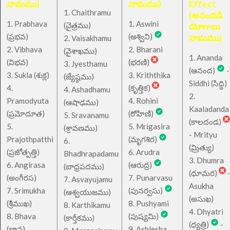
నామము)
నామము)
Effect
1. Chaithramu
(అనందడి
1. Prabhava
1. Aswini
చైత్రము
(
)
యోగాలు
(ప్రభవ)
(అశ్విని)
నామము)
2. Vaisakhamu
2. Vibhava
2. Bharani
(వైశాఖము)
1. Ananda
(విభవ)
(భరణి)
3. Jyesthamu
(ఆనంద)
-
3. Sukla (శుక్ల)
3. Kriththika
(జ్యేష్ఠము)
Siddhi (సిద్ధి)
4.
(కృత్తిక)
4. Ashadhamu
2.
Pramodyuta
4. Rohini
(ఆషాఢము)
Kaaladanda
(ప్రమోదూత)
(రోహిణి)
5. Sravanamu
(కాలదండ)
5.
5. Mrigasira
(శ్రావణము)
- Mrityu
Prajothpatthi
(మృగశిర)
6.
(మ్రిత్యు)
(ప్రజోత్పత్తి)
6. Arudra
Bhadhrapadamu
3. Dhumra
6. Angirasa
(ఆరుద్ర)
(బాధ్రపదము)
(ధూమర)
(అంగీరస)
7. Punarvasu
7. Asvayujamu
Asukha
7. Srimukha
(పునర్వసు)
(ఆశ్వయుజము)
(అసుఖ)
(శ్రీముఖ)
8. Pushyami
8. Karthikamu
4. Dhyatri
8. Bhava
(పుష్యమి)
(కార్తీకము)
(ధ్యత్రి)
-
(భావ)
9. Ashlesha