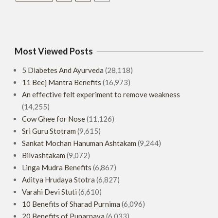
pagination
Most Viewed Posts
5 Diabetes And Ayurveda
(28,118)
11 Beej Mantra Benefits
(16,973)
An effective felt experiment to remove weakness
(14,255)
Cow Ghee for Nose
(11,126)
Sri Guru Stotram
(9,615)
Sankat Mochan Hanuman Ashtakam
(9,244)
Bilvashtakam
(9,072)
Linga Mudra Benefits
(6,867)
Aditya Hrudaya Stotra
(6,827)
Varahi Devi Stuti
(6,610)
10 Benefits of Sharad Purnima
(6,096)
20 Benefits of Punarnava
(6,033)