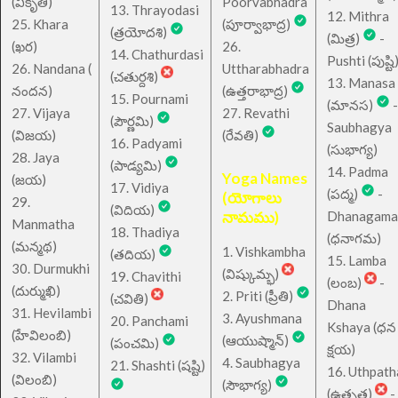
(వికృతి)
Poorvabhadra
13. Thrayodasi
12. Mithra
25. Khara
(పూర్వాభాద్ర)
(త్రయోదశి)
(మిత్ర)
-
(ఖర)
26.
14. Chathurdasi
Pushti (పుష్టి
26. Nandana (
Uttharabhadra
(చతుర్దశి)
13. Manasa
నందన)
(ఉత్తరాభాద్ర)
15. Pournami
(మానస)
-
27. Vijaya
27. Revathi
(పౌర్ణమి)
Saubhagya
(విజయ)
(రేవతి)
16. Padyami
(సుభాగ్య)
28. Jaya
(పాడ్యమి)
14. Padma
Yoga Names
(జయ)
17. Vidiya
(పద్మ)
-
(యోగాలు
29.
(విదియ)
నామము)
Dhanagama
Manmatha
18. Thadiya
(ధనాగమ)
(మన్మథ)
1. Vishkambha
(తదియ)
15. Lamba
30. Durmukhi
(విష్కుమ్భ)
19. Chavithi
(లంబ)
-
(దుర్ముఖి)
2. Priti (ప్రీతి)
(చవితి)
Dhana
31. Hevilambi
3. Ayushmana
20. Panchami
Kshaya (ధన
(హేవిలంబి)
(ఆయుష్మాన్)
(పంచమి)
క్షయ)
32. Vilambi
4. Saubhagya
21. Shashti (షష్టి)
16. Uthpath
(విలంబి)
(సౌభాగ్య)
(ఉత్పత)
-