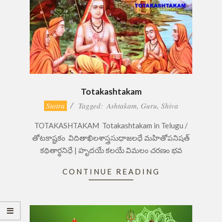
Totakashtakam
2017-
Stotra
Tagged:
Ashtakam
,
Guru
,
Shiva
01-
TOTAKASHTAKAM Totakashtakam in Telugu /
29
తోటకాష్టకం విదితాఖిలశాస్త్రసుధాజలధే మహితోపనిషత్
కథితార్థనిధే | హృదయే కలయే విమలం చరణం భవ
CONTINUE READING