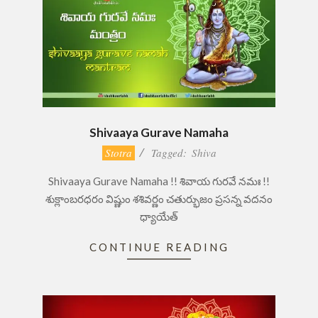
Shivaaya Gurave Namaha
2017-
Stotra
Tagged:
Shiva
01-
Shivaaya Gurave Namaha !! శివాయ గురవే నమః !!
28
శుక్లాంబరధరం విష్ణుం శశివర్ణం చతుర్భుజం ప్రసన్న వదనం
ధ్యాయేత్
CONTINUE READING