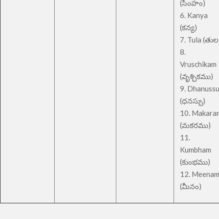
(సింహం)
6. Kanya
(కన్య)
7. Tula (తుల
8.
Vruschikam
(వృశ్చికము)
9. Dhanuss
(ధనస్సు)
10. Makara
(మకరము)
11.
Kumbham
(కుంభము)
12. Meena
(మీనం)