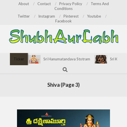
Skip
About
Contact
Privacy Policy
Terms And
Conditions
to
Twitter
Instagram
Pinterest
Youtube
content
Facebook
ShubhAurLabh
Primary
Ticker
Sri Hanumatandava Stotram
Sri Kirata
Navigation
Search
Menu
Shiva
(Page 3)