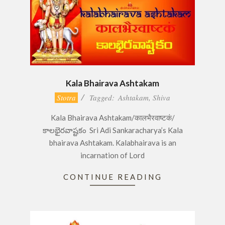
Kala Bhairava Ashtakam
2016-
Stotra
Tagged:
Ashtakam
,
Shiva
11-
Kala Bhairava Ashtakam/कालभैरवाष्टकं/
21
కాలభైరవాష్టకం Sri Adi Sankaracharya’s Kala
bhairava Ashtakam. Kalabhairava is an
incarnation of Lord
CONTINUE READING