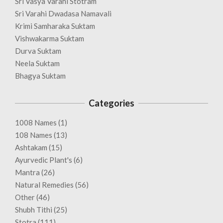
Sri Vasya Varahi Stotram
Sri Varahi Dwadasa Namavali
Krimi Samharaka Suktam
Vishwakarma Suktam
Durva Suktam
Neela Suktam
Bhagya Suktam
Categories
1008 Names
(1)
108 Names
(13)
Ashtakam
(15)
Ayurvedic Plant's
(6)
Mantra
(26)
Natural Remedies
(56)
Other
(46)
Shubh Tithi
(25)
Stotra
(111)