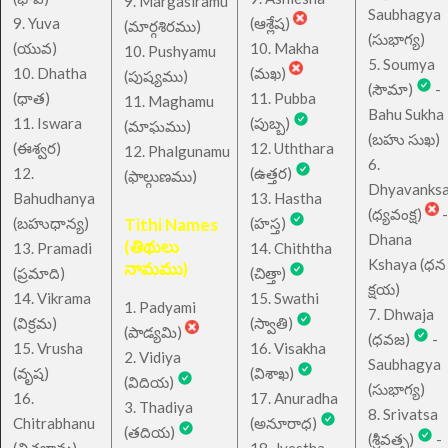
9. Margasiramu
Saubhagya
9. Yuva
(ఆశ్లేష)
(మార్గశిరము)
(సుభాగ్య)
(యువ)
10. Makha
10. Pushyamu
5. Soumya
10. Dhatha
(మఖ)
(పుష్యము)
(సౌమా)
-
(ధాత)
11. Pubba
11. Maghamu
Bahu Sukha
11. Iswara
(పుబ్బ)
(మాఘము)
(బహు సుఖ)
(ఈశ్వర)
12. Uththara
12. Phalgunamu
6.
12.
(ఉత్తర)
(ఫాల్గుణము)
Dhyavanks
Bahudhanya
13. Hastha
(ధ్యవంక్ష)
-
(బహుధాన్య)
Tithi Names
(హస్త)
Dhana
(తిథులు
13. Pramadi
14. Chiththa
Kshaya (ధన
నామము)
(ప్రమాది)
(చిత్తా)
క్షయ)
14. Vikrama
15. Swathi
1. Padyami
7. Dhwaja
(విక్రమ)
(స్వాతి)
(పాడ్యమి)
(ధవజ)
-
15. Vrusha
16. Visakha
2. Vidiya
Saubhagya
(వృష)
(విశాఖ)
(విదియ)
(సుభాగ్య)
16.
17. Anuradha
3. Thadiya
8. Srivatsa
Chitrabhanu
(అనూరాధ)
(తదియ)
(శ్రీవత్స)
-
(చిత్రభాను)
18. Jyestha