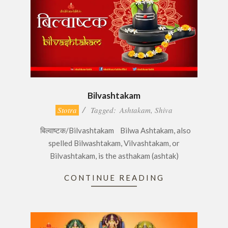
Bilvashtakam
2016-
Stotra
Tagged:
Ashtakam
,
Shiva
11-
बिल्वाष्टक/Bilvashtakam Bilwa Ashtakam, also
28
spelled Bilwashtakam, Vilvashtakam, or
Bilvashtakam, is the asthakam (ashtak)
CONTINUE READING