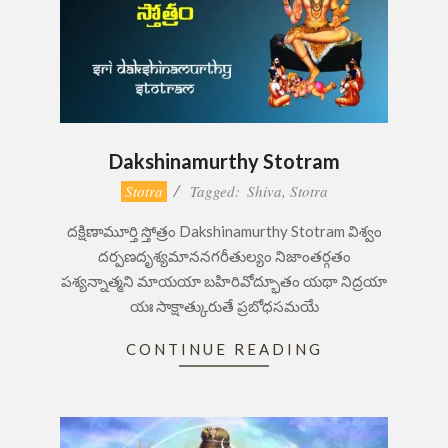
Dakshinamurthy Stotram
2017-
Stotra
Tagged:
Shiva
,
Stotra
09-
దక్షిణామూర్తి స్తోత్రం Dakshinamurthy Stotram విశ్వం
27
దర్పణదృశ్యమాననగరీతుల్యం నిజాంతర్గతం
పశ్యన్నాత్మని మాయయా బహిరివోద్భూతం యథా నిద్రయా
యః సాక్షాత్కురుతే ప్రబోధసమయే
CONTINUE READING