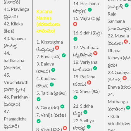
(పరాభవ)
14. Harshana
(అమృత్)
41. Plavanga
Karana
(హర్షణ)
Raja
(ప్లవంగ)
Names
15. Vajra (వజ్ర)
Sanmana
42. Kilaka
(కరణములు
(రాజ సన్మాన)
నామము)
(కీలక)
16. Siddhi (సిద్ధి)
22. Musala
43. Saumya
1. Kinstughna
(ముసల)
-
(సౌమ్య)
17. Vyatipata
(కింస్తుఘ్న)
Dhana
44.
(వ్యతీపాత)
2. Bava (బవ)
Kshaya (ధన
Sadharana
18. Variyana
3. Balava
క్షయ)
(సాధారణ)
(వారీయన)
(బాలవ)
23. Gadaya
45.
19. Paridha
4. Kaulava
(గదయ)
-
Virodhikruth
(పరిఘ)
(కౌలవ)
Bhaya (భయ
(విరోధికృతు)
20. Shiva (శివ)
5. Taitila (తైతిల)
24.
46. Paridhavi
Mathanga
(పరీధావి)
21. Siddha
6. Gara (గర)
(మాత్ంగ)
47.
(సిద్ధ)
7. Vanija (వణిజ)
- Kula
Pramadicha
22. Sadhya
Vriddhi (కుల
(ప్రమాదీ)
(సాధ్య)
8. Vishti (విష్టి)
వ్రిద్ధి)