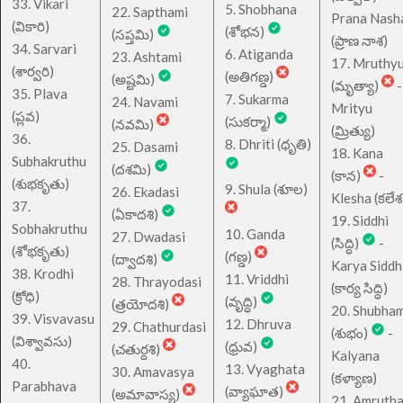
33. Vikari
5. Shobhana
22. Sapthami
Prana Nash
(వికారి)
(శోభన)
(సప్తమి)
(ప్రాణ నాశ)
34. Sarvari
6. Atiganda
23. Ashtami
17. Mruthy
(శార్వరి)
(అతిగణ్డ)
(అష్టమి)
(మృత్యా)
-
35. Plava
7. Sukarma
24. Navami
Mrityu
(ప్లవ)
(సుకర్మా)
(నవమి)
(మ్రిత్యు)
36.
8. Dhriti (ధృతి)
25. Dasami
18. Kana
Subhakruthu
(దశమి)
(కాన)
-
(శుభకృతు)
9. Shula (శూల)
26. Ekadasi
Klesha (కలేశ
37.
(ఏకాదశి)
19. Siddhi
Sobhakruthu
10. Ganda
27. Dwadasi
(సిద్ధి)
-
(శోభకృతు)
(గణ్డ)
(ద్వాదశి)
Karya Siddh
38. Krodhi
11. Vriddhi
28. Thrayodasi
(కార్య సిద్ధి)
(క్రోధి)
(వృద్ధి)
(త్రయోదశి)
20. Shubha
39. Visvavasu
12. Dhruva
29. Chathurdasi
(శుభం)
-
(విశ్వావసు)
(ధ్రువ)
(చతుర్దశి)
Kalyana
40.
13. Vyaghata
30. Amavasya
(కళ్యాణ)
Parabhava
(వ్యాఘాత)
(అమావాస్య)
21. Amruth