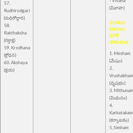
- Vivaha
57.
(వివాహ)
Rudhirodgari
(రుధిరోద్గారి)
Zodiac
58.
Names
Rakthaksha
(రాశి
(రక్తాక్ష)
నామము)
59. Krodhana
1. Mesham
(క్రోధన)
(మేషం)
60. Akshaya
2.
(క్షయ)
Vrushabha
(వృషభం)
3. Mithuna
(మిధునం)
4.
Karkatakam
(కర్కాటకం)
5. Simham