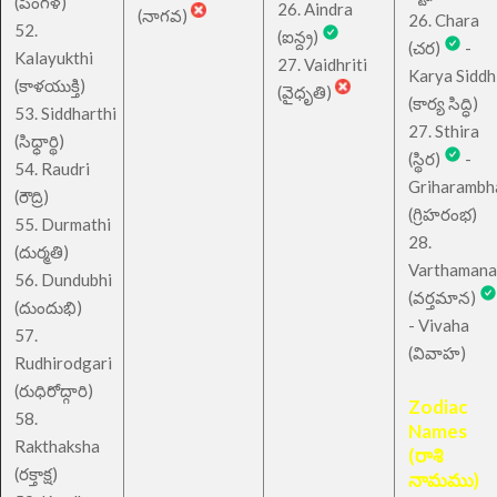
(పింగళ)
26. Aindra
(నాగవ)
26. Chara
52.
(ఐన్ద్ర)
(చర)
-
Kalayukthi
27. Vaidhriti
Karya Siddh
(కాళయుక్తి)
(వైధృతి)
(కార్య సిద్ధి)
53. Siddharthi
27. Sthira
(సిధ్ధార్థి)
(స్థిర)
-
54. Raudri
Griharambh
(రౌద్రి)
(గ్రిహరంభ)
55. Durmathi
28.
(దుర్మతి)
Varthamana
56. Dundubhi
(వర్తమాన)
(దుందుభి)
- Vivaha
57.
(వివాహ)
Rudhirodgari
(రుధిరోద్గారి)
Zodiac
58.
Names
Rakthaksha
(రాశి
(రక్తాక్ష)
నామము)