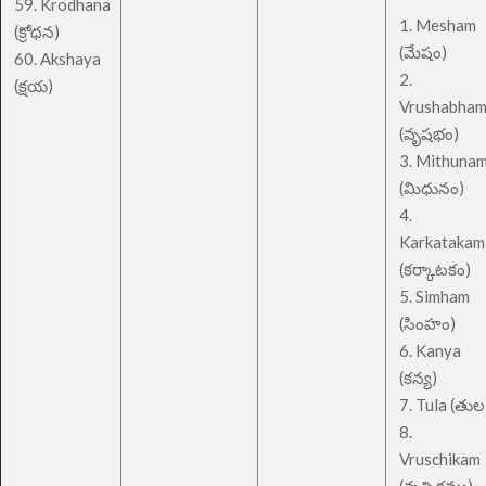
59. Krodhana
1. Mesham
(క్రోధన)
(మేషం)
60. Akshaya
2.
(క్షయ)
Vrushabha
(వృషభం)
3. Mithuna
(మిధునం)
4.
Karkatakam
(కర్కాటకం)
5. Simham
(సింహం)
6. Kanya
(కన్య)
7. Tula (తుల
8.
Vruschikam