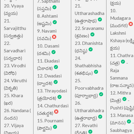
7. Sapthami
(క్షయ)
20. Vyaya
21.
(సప్తమి)
10.
(వ్యయ)
Uttharashadha
8. Ashtami
Mudagara
21.
(ఉత్తరాషాఢ)
(అష్టమి)
(ముదగర)
Sarvajitthu
22. Sravanamu
9. Navami
Lakshmi
(సర్వజిత్తు)
(శ్రవణం)
(నవమి)
Kshaya (లక్ష్మ
22.
23. Dhanishta
10. Dasami
క్షయ)
Sarvadhari
(ధనిష్ఠ)
(దశమి)
11. Chathra
(సర్వధారి)
24.
11. Ekadasi
(చత్ర)
-
23. Virodhi
Shathabhisha
(ఏకాదశి)
Raja
(విరోధి)
(శతభిషం)
12. Dwadasi
Sanmana
24. Vikruthi
25.
(ద్వాదశి)
(రాజ సన్మాన)
(వికృతి)
Poorvabhadra
13. Thrayodasi
12. Mithra
25. Khara
(పూర్వాభాద్ర)
(త్రయోదశి)
(మిత్ర)
-
(ఖర)
26.
14. Chathurdasi
Pushti (పుష్టి
26. Nandana (
Uttharabhadra
(చతుర్దశి)
13. Manasa
నందన)
(ఉత్తరాభాద్ర)
15. Pournami
(మానస)
-
27. Vijaya
27. Revathi
(పౌర్ణమి)
Saubhagya
(విజయ)
(రేవతి)