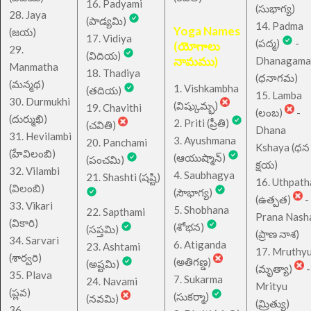
16. Padyami
(సుభాగ్య)
28. Jaya
(పాడ్యమి)
14. Padma
Yoga Names
(జయ)
17. Vidiya
(పద్మ)
-
(యోగాలు
29.
(విదియ)
నామము)
Dhanagama
Manmatha
18. Thadiya
(ధనాగమ)
(మన్మథ)
1. Vishkambha
(తదియ)
15. Lamba
30. Durmukhi
(విష్కుమ్భ)
19. Chavithi
(లంబ)
-
(దుర్ముఖి)
2. Priti (ప్రీతి)
(చవితి)
Dhana
31. Hevilambi
3. Ayushmana
20. Panchami
Kshaya (ధన
(హేవిలంబి)
(ఆయుష్మాన్)
(పంచమి)
క్షయ)
32. Vilambi
4. Saubhagya
21. Shashti (షష్టి)
16. Uthpath
(విలంబి)
(సౌభాగ్య)
(ఉత్పత)
-
33. Vikari
5. Shobhana
22. Sapthami
Prana Nash
(వికారి)
(శోభన)
(సప్తమి)
(ప్రాణ నాశ)
34. Sarvari
6. Atiganda
23. Ashtami
17. Mruthy
(శార్వరి)
(అతిగణ్డ)
(అష్టమి)
(మృత్యా)
-
35. Plava
7. Sukarma
24. Navami
Mrityu
(ప్లవ)
(సుకర్మా)
(నవమి)
(మ్రిత్యు)
36.