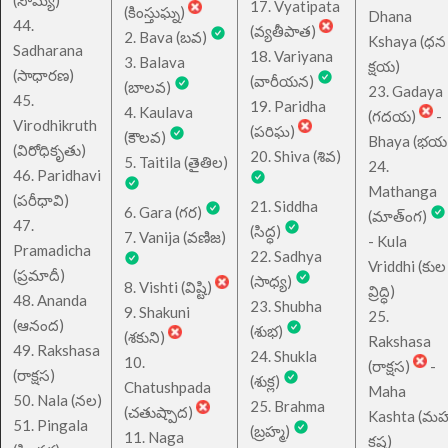
(సౌమ్య)
17. Vyatipata
(కింస్తుఘ్న)
Dhana
44.
(వ్యతీపాత)
2. Bava (బవ)
Kshaya (ధన
Sadharana
18. Variyana
3. Balava
క్షయ)
(సాధారణ)
(వారీయన)
(బాలవ)
23. Gadaya
45.
19. Paridha
4. Kaulava
(గదయ)
-
Virodhikruth
(పరిఘ)
(కౌలవ)
Bhaya (భయ
(విరోధికృతు)
20. Shiva (శివ)
5. Taitila (తైతిల)
24.
46. Paridhavi
Mathanga
(పరీధావి)
21. Siddha
6. Gara (గర)
(మాత్ంగ)
47.
(సిద్ధ)
7. Vanija (వణిజ)
- Kula
Pramadicha
22. Sadhya
Vriddhi (కుల
(ప్రమాదీ)
(సాధ్య)
8. Vishti (విష్టి)
వ్రిద్ధి)
48. Ananda
23. Shubha
9. Shakuni
25.
(ఆనంద)
(శుభ)
(శకుని)
Rakshasa
49. Rakshasa
24. Shukla
10.
(రాక్షస)
-
(రాక్షస)
(శుక్ల)
Chatushpada
Maha
50. Nala (నల)
25. Brahma
(చతుష్పాద)
Kashta (మహ
51. Pingala
(బ్రహ్మ)
11. Naga
కష్ట)