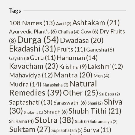
Tags
Ashtakam
(21)
108 Names
(13)
Aarti
(3)
Dry Fruits
Ayurvedic Plant's
(6)
Cow
(6)
Chalisa
(4)
Durga
(54)
Dwadasa
(20)
(8)
Ekadashi
(31)
Fruits
(11)
Ganesha
(6)
Hanuman
(14)
Guru
(11)
Gayatri
(3)
Kavacham
(23)
Lakshmi
(12)
Krishna
(9)
Mantra
(20)
Mahavidya
(12)
Men
(4)
Natural
Mudra
(14)
Narasimha
(3)
Remedies
(39)
Other
(25)
Sai Baba
(2)
Shiva
Saptashati
(13)
Saraswathi
(6)
Shani
(2)
(30)
Shubh Tithi
(21)
Shradh
(6)
Shodasha
(1)
Stotra
(38)
Sri Rama
(4)
Stuti
(2)
Subramanya
(2)
Suktam
(27)
Surya
(11)
Suprabhatam
(3)