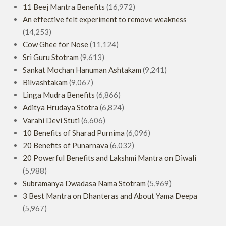
11 Beej Mantra Benefits
(16,972)
An effective felt experiment to remove weakness
(14,253)
Cow Ghee for Nose
(11,124)
Sri Guru Stotram
(9,613)
Sankat Mochan Hanuman Ashtakam
(9,241)
Bilvashtakam
(9,067)
Linga Mudra Benefits
(6,866)
Aditya Hrudaya Stotra
(6,824)
Varahi Devi Stuti
(6,606)
10 Benefits of Sharad Purnima
(6,096)
20 Benefits of Punarnava
(6,032)
20 Powerful Benefits and Lakshmi Mantra on Diwali
(5,988)
Subramanya Dwadasa Nama Stotram
(5,969)
3 Best Mantra on Dhanteras and About Yama Deepa
(5,967)