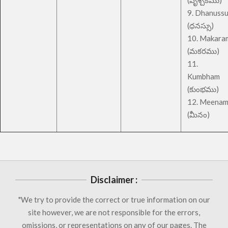
(వృశ్చికము)
9. Dhanuss
(ధనస్సు)
10. Makara
(మకరము)
11.
Kumbham
(కుంభము)
12. Meena
(మీనం)
Disclaimer :
"We try to provide the correct or true information on our
site however, we are not responsible for the errors,
omissions, or representations on any of our pages. The