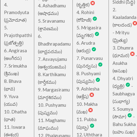
Siddhi (సిద్ధి)
4.
(కృత్తిక)
4. Ashadhamu
2.
Pramodyuta
4. Rohini
(ఆషాఢము)
Kaaladanda
(ప్రమోదూత)
(రోహిణి)
5. Sravanamu
(కాలదండ)
5.
5. Mrigasira
(శ్రావణము)
- Mrityu
Prajothpatthi
(మృగశిర)
6.
(మ్రిత్యు)
(ప్రజోత్పత్తి)
6. Arudra
Bhadhrapadamu
3. Dhumra
6. Angirasa
(ఆరుద్ర)
(బాధ్రపదము)
(ధూమర)
(అంగీరస)
7. Punarvasu
7. Asvayujamu
Asukha
7. Srimukha
(పునర్వసు)
(ఆశ్వయుజము)
(అసుఖ)
(శ్రీముఖ)
8. Pushyami
8. Karthikamu
4. Dhyatri
8. Bhava
(పుష్యమి)
(కార్తీకము)
(ధ్యత్రి)
-
(భావ)
9. Ashlesha
9. Margasiramu
Saubhagya
9. Yuva
(ఆశ్లేష)
(మార్గశిరము)
(సుభాగ్య)
(యువ)
10. Makha
10. Pushyamu
5. Soumya
10. Dhatha
(మఖ)
(పుష్యము)
(సౌమా)
-
(ధాత)
11. Pubba
11. Maghamu
Bahu Sukha
11. Iswara
(పుబ్బ)
(మాఘము)
(బహు సుఖ)
(ఈశ్వర)
12. Uththara
12. Phalgunamu