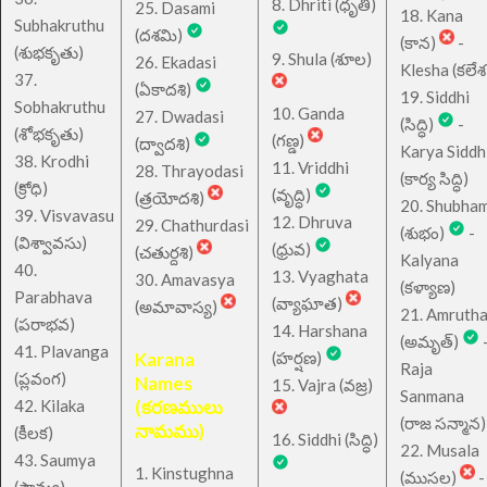
8. Dhriti (ధృతి)
25. Dasami
18. Kana
Subhakruthu
(దశమి)
(కాన)
-
(శుభకృతు)
9. Shula (శూల)
26. Ekadasi
Klesha (కలేశ
37.
(ఏకాదశి)
19. Siddhi
Sobhakruthu
10. Ganda
27. Dwadasi
(సిద్ధి)
-
(శోభకృతు)
(గణ్డ)
(ద్వాదశి)
Karya Siddh
38. Krodhi
11. Vriddhi
28. Thrayodasi
(కార్య సిద్ధి)
(క్రోధి)
(వృద్ధి)
(త్రయోదశి)
20. Shubha
39. Visvavasu
12. Dhruva
29. Chathurdasi
(శుభం)
-
(విశ్వావసు)
(ధ్రువ)
(చతుర్దశి)
Kalyana
40.
13. Vyaghata
30. Amavasya
(కళ్యాణ)
Parabhava
(వ్యాఘాత)
(అమావాస్య)
21. Amruth
(పరాభవ)
14. Harshana
(అమృత్)
41. Plavanga
Karana
(హర్షణ)
Raja
(ప్లవంగ)
Names
15. Vajra (వజ్ర)
Sanmana
42. Kilaka
(కరణములు
(రాజ సన్మాన)
నామము)
(కీలక)
16. Siddhi (సిద్ధి)
22. Musala
43. Saumya
1. Kinstughna
(ముసల)
-