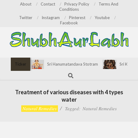
Skip
About
Contact
Privacy Policy
Terms And
Conditions
to
Twitter
Instagram
Pinterest
Youtube
content
Facebook
ShubhAurLabh
Primary
Ticker
Sri Hanumatandava Stotram
Sri Kirata
Navigation
Search
Menu
Treatment of various diseases with 4 types
water
Natural Remedies
Tagged:
Natural Remedies