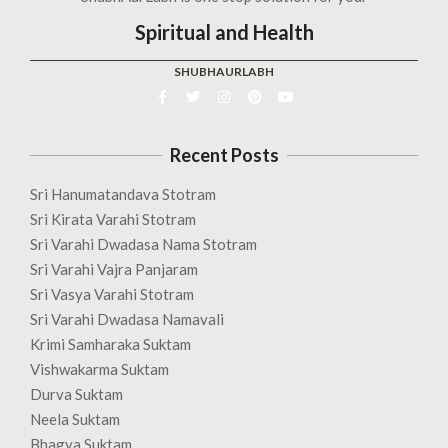
Spiritual and Health
SHUBHAURLABH
Recent Posts
Sri Hanumatandava Stotram
Sri Kirata Varahi Stotram
Sri Varahi Dwadasa Nama Stotram
Sri Varahi Vajra Panjaram
Sri Vasya Varahi Stotram
Sri Varahi Dwadasa Namavali
Krimi Samharaka Suktam
Vishwakarma Suktam
Durva Suktam
Neela Suktam
Bhagya Suktam