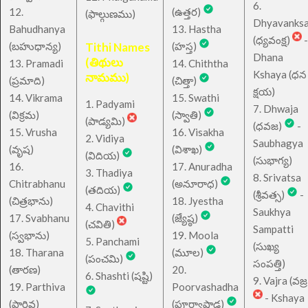
6.
12.
(ఉత్తర)
(ఫాల్గుణము)
Dhyavanks
Bahudhanya
13. Hastha
(ధ్యవంక్ష)
-
(బహుధాన్య)
Tithi Names
(హస్త)
Dhana
(తిథులు
13. Pramadi
14. Chiththa
Kshaya (ధన
నామము)
(ప్రమాది)
(చిత్తా)
క్షయ)
14. Vikrama
15. Swathi
1. Padyami
7. Dhwaja
(విక్రమ)
(స్వాతి)
(పాడ్యమి)
(ధవజ)
-
15. Vrusha
16. Visakha
2. Vidiya
Saubhagya
(వృష)
(విశాఖ)
(విదియ)
(సుభాగ్య)
16.
17. Anuradha
3. Thadiya
8. Srivatsa
Chitrabhanu
(అనూరాధ)
(తదియ)
(శ్రీవత్స)
-
(చిత్రభాను)
18. Jyestha
4. Chavithi
Saukhya
17. Svabhanu
(జ్యేష్ఠ)
(చవితి)
Sampatti
(స్వభాను)
19. Moola
5. Panchami
(సుఖ్య
18. Tharana
(మూల)
(పంచమి)
సంపత్తి)
(తారణ)
20.
6. Shashti (షష్టి)
9. Vajra (వజ్ర
19. Parthiva
Poorvashadha
- Kshaya
(పార్థివ)
(పూర్వాషాఢ)