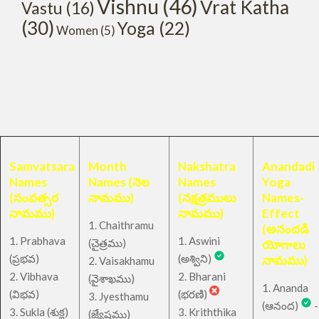
Vishnu
(46)
Vrat Katha
Vastu
(16)
(30)
Yoga
(22)
Women
(5)
Samvatsara
Month
Nakshatra
Anandadi
Names
Names (నెల
Names
Yoga
(సంవత్సర
నామము)
(నక్షత్రములు
Names-
నామము)
నామము)
Effect
1. Chaithramu
(అనందడి
1. Prabhava
1. Aswini
చైత్రము
(
)
యోగాలు
(ప్రభవ)
(అశ్విని)
నామము)
2. Vaisakhamu
2. Vibhava
2. Bharani
(వైశాఖము)
1. Ananda
(విభవ)
(భరణి)
3. Jyesthamu
(ఆనంద)
-
3. Sukla (శుక్ల)
3. Kriththika
(జ్యేష్ఠము)