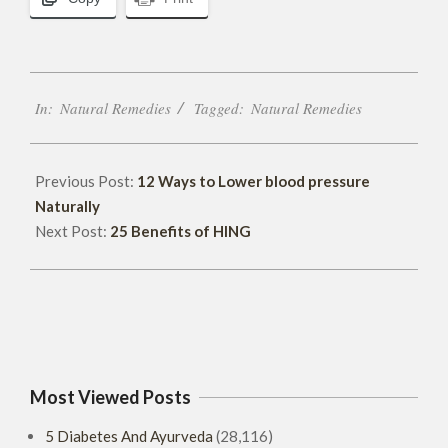
2017-
In:
Natural Remedies
Tagged:
Natural Remedies
05-
11
Previous Post:
12 Ways to Lower blood pressure
Naturally
Next Post:
25 Benefits of HING
Most Viewed Posts
5 Diabetes And Ayurveda
(28,116)