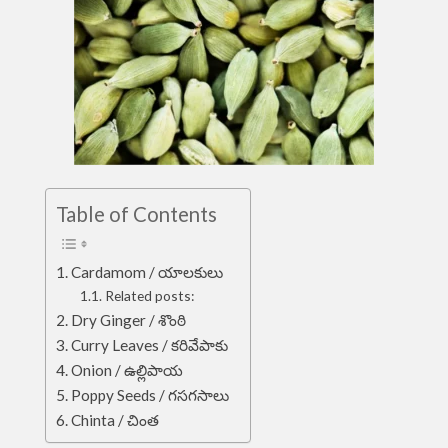
Table of Contents
Cardamom / యాలకులు
Related posts:
Dry Ginger / శొంఠి
Curry Leaves / కరివేపాకు
Onion / ఉల్లిపాయ
Poppy Seeds / గసగసాలు
Chinta / చింత