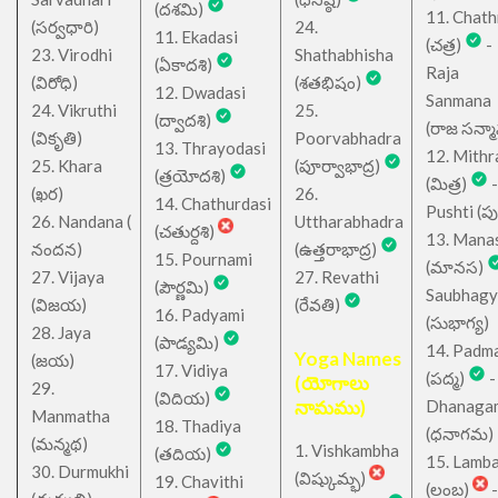
(దశమి)
11. Chath
(సర్వధారి)
24.
11. Ekadasi
(చత్ర)
-
23. Virodhi
Shathabhisha
(ఏకాదశి)
Raja
(విరోధి)
(శతభిషం)
12. Dwadasi
Sanmana
24. Vikruthi
25.
(ద్వాదశి)
(రాజ సన్మ
(వికృతి)
Poorvabhadra
13. Thrayodasi
12. Mithr
25. Khara
(పూర్వాభాద్ర)
(త్రయోదశి)
(మిత్ర)
-
(ఖర)
26.
14. Chathurdasi
Pushti (పుష్
26. Nandana (
Uttharabhadra
(చతుర్దశి)
13. Mana
నందన)
(ఉత్తరాభాద్ర)
15. Pournami
(మానస)
27. Vijaya
27. Revathi
(పౌర్ణమి)
Saubhagy
(విజయ)
(రేవతి)
16. Padyami
(సుభాగ్య)
28. Jaya
(పాడ్యమి)
14. Padm
Yoga Names
(జయ)
17. Vidiya
(పద్మ)
-
(యోగాలు
29.
(విదియ)
నామము)
Dhanaga
Manmatha
18. Thadiya
(ధనాగమ)
(మన్మథ)
1. Vishkambha
(తదియ)
15. Lamb
30. Durmukhi
(విష్కుమ్భ)
19. Chavithi
(లంబ)
-