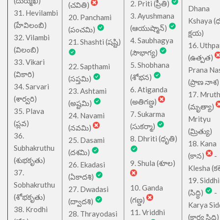
(దుర్ముఖి)
2. Priti (ప్రీతి)
(చవితి)
Dhana
31. Hevilambi
3. Ayushmana
20. Panchami
Kshaya (
(హేవిలంబి)
(ఆయుష్మాన్)
(పంచమి)
క్షయ)
32. Vilambi
4. Saubhagya
21. Shashti (షష్టి)
16. Uthpa
(విలంబి)
(సౌభాగ్య)
(ఉత్పత)
33. Vikari
5. Shobhana
22. Sapthami
Prana Na
(వికారి)
(శోభన)
(సప్తమి)
(ప్రాణ నాశ)
34. Sarvari
6. Atiganda
23. Ashtami
17. Mrut
(శార్వరి)
(అతిగణ్డ)
(అష్టమి)
(మృత్యా)
35. Plava
7. Sukarma
24. Navami
Mrityu
(ప్లవ)
(సుకర్మా)
(నవమి)
(మ్రిత్యు)
36.
8. Dhriti (ధృతి)
25. Dasami
18. Kana
Subhakruthu
(దశమి)
(కాన)
-
(శుభకృతు)
9. Shula (శూల)
26. Ekadasi
Klesha (కల
37.
(ఏకాదశి)
19. Siddhi
Sobhakruthu
10. Ganda
27. Dwadasi
(సిద్ధి)
-
(శోభకృతు)
(గణ్డ)
(ద్వాదశి)
Karya Sid
38. Krodhi
11. Vriddhi
28. Thrayodasi
(కార్య సిద్ధి)