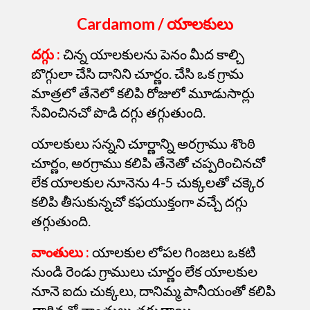
Cardamom / యాలకులు
దగ్గు :
చిన్న యాలకులను పెనం మీద కాల్చి
బొగ్గులా చేసి దానిని చూర్ణం. చేసి ఒక గ్రామ
మాత్రలో తేనెలో కలిపి రోజులో మూడుసార్లు
సేవించినచో పొడి దగ్గు తగ్గుతుంది.
యాలకులు సన్నని చూర్ణాన్ని అరగ్రాము శొంఠి
చూర్ణం, అరగ్రాము కలిపి తేనెతో చప్పరించినచో
లేక యాలకుల నూనెను
4-5 చుక్కలతో చక్కెర
కలిపి తీసుకున్నచో కఫయుక్తంగా వచ్చే దగ్గు
తగ్గుతుంది.
వాంతులు :
యాలకుల లోపల గింజలు ఒకటి
నుండి రెండు గ్రాములు
చూర్ణం లేక యాలకుల
నూనె ఐదు చుక్కలు, దానిమ్మ పానీయంతో కలిపి
త్రాగినచో వాంతులు తగ్గుతాయి.