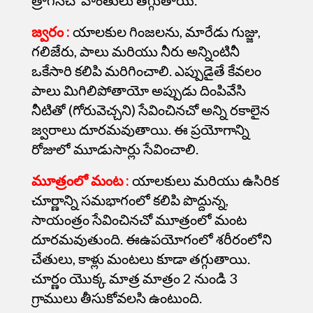
జ్వరం :
యాలకుల గింజలను, మారేడు గుజ్జు,
గలిజేరు, పాలు మరియు నీరు అన్నింటినీ
ఒకేసారి కలిపి మరిగించాలి. ఎప్పుడైతే కేవలం
పాలు మిగిలిపోతాయో అప్పుడు దింపివేసి
నీటితో (గోరువెచ్చని) సేవించినచో అన్ని
రకాలైన
జ్వరాలు దూరమవుతాయి. ఈ ప్రయోగాన్ని
రోజులో మూడుసార్లు సేవించాలి.
మూత్రంలో మంట :
యాలకులు మరియు ఉసిరిక
చూర్ణాన్ని సమభాగంలో కలిపి పొద్దున్న,
సాయంత్రం సేవించినచో మూత్రంలో మంట
దూరమవుతుంది. ఈఉపయోగంలో శరీరంలోని
చేతులు, కాళ్లు మంటలు కూడా తగ్గుతాయి.
చూర్ణం యొక్క మాత్ర మాత్రం 2 నుండి 3
గ్రాములు తీసుకోవలసి ఉంటుంది.