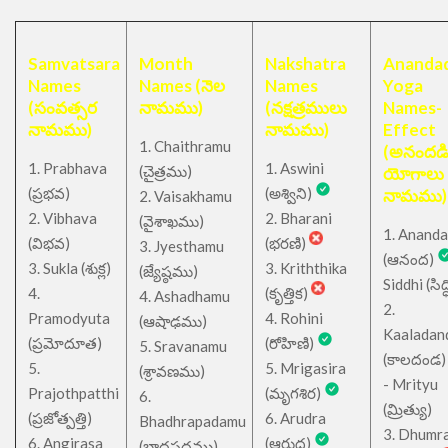
Samvatsara
Month
Nakshatra
Anandad
Names
Names (నెల
Names
Yoga
(సంవత్సర
నామము)
(నక్షత్రములు
Names-
నామము)
నామము)
Effect
1. Chaithramu
(అనందడ
1. Prabhava
1. Aswini
చైత్రము
(
)
యోగాలు
(ప్రభవ)
(అశ్విని)
నామము)
2. Vaisakhamu
2. Vibhava
2. Bharani
(వైశాఖము)
1. Ananda
(విభవ)
(భరణి)
3. Jyesthamu
(ఆనంద)
3. Sukla (శుక్ల)
3. Kriththika
(జ్యేష్ఠము)
Siddhi (సిద్ధ
4.
(కృత్తిక)
4. Ashadhamu
2.
Pramodyuta
4. Rohini
(ఆషాఢము)
Kaaladan
(ప్రమోదూత)
(రోహిణి)
5. Sravanamu
(కాలదండ
5.
5. Mrigasira
(శ్రావణము)
- Mrityu
Prajothpatthi
(మృగశిర)
6.
(మ్రిత్యు)
(ప్రజోత్పత్తి)
6. Arudra
Bhadhrapadamu
3. Dhumr
6. Angirasa
(ఆరుద్ర)
(బాధ్రపదము)