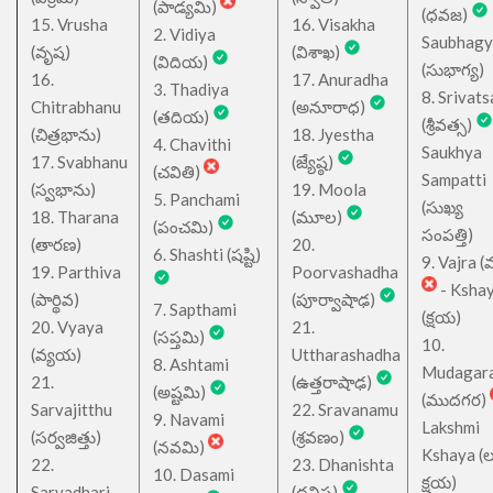
(పాడ్యమి)
(ధవజ)
15. Vrusha
16. Visakha
2. Vidiya
Saubhagy
(వృష)
(విశాఖ)
(విదియ)
(సుభాగ్య)
16.
17. Anuradha
3. Thadiya
8. Srivats
Chitrabhanu
(అనూరాధ)
(తదియ)
(శ్రీవత్స)
(చిత్రభాను)
18. Jyestha
4. Chavithi
Saukhya
17. Svabhanu
(జ్యేష్ఠ)
(చవితి)
Sampatti
(స్వభాను)
19. Moola
5. Panchami
(సుఖ్య
18. Tharana
(మూల)
(పంచమి)
సంపత్తి)
(తారణ)
20.
6. Shashti (షష్టి)
9. Vajra (వ
19. Parthiva
Poorvashadha
- Ksha
(పార్థివ)
(పూర్వాషాఢ)
7. Sapthami
(క్షయ)
20. Vyaya
21.
(సప్తమి)
10.
(వ్యయ)
Uttharashadha
8. Ashtami
Mudagar
21.
(ఉత్తరాషాఢ)
(అష్టమి)
(ముదగర)
Sarvajitthu
22. Sravanamu
9. Navami
Lakshmi
(సర్వజిత్తు)
(శ్రవణం)
(నవమి)
Kshaya (లక్ష
22.
23. Dhanishta
10. Dasami
క్షయ)
Sarvadhari
(ధనిష్ఠ)