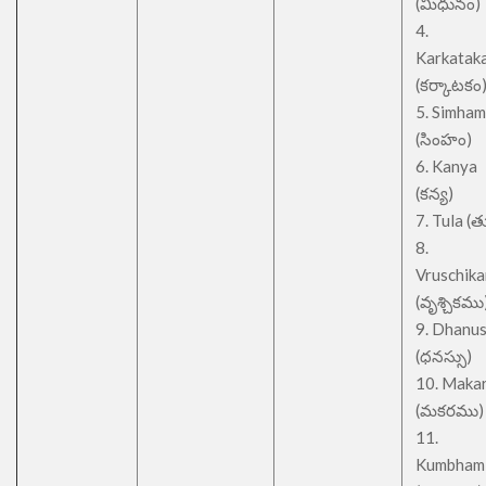
(మిధునం)
4.
Karkatak
(కర్కాటకం
5. Simham
(సింహం)
6. Kanya
(కన్య)
7. Tula (త
8.
Vruschik
(వృశ్చికము
9. Dhanu
(ధనస్సు)
10. Maka
(మకరము)
11.
Kumbham