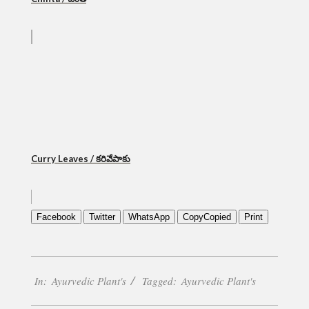
Curry Leaves / కరివేపాకు
Facebook
Twitter
WhatsApp
Copy
Copied
Print
2023-
In:
Ayurvedic Plant's
Tagged:
Ayurvedic Plant's
01-
25