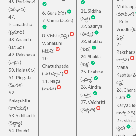
46. Paridhavi
Mathang
(పరీధావి)
21. Siddha
6. Gara (గర)
(మాత్ంగ)
47.
(సిద్ధ)
7. Vanija (వణిజ)
- Kula
Pramadicha
22. Sadhya
Vriddhi (క
(ప్రమాదీ)
(సాధ్య)
8. Vishti (విష్టి)
వ్రిద్ధి)
48. Ananda
23. Shubha
9. Shakuni
25.
(ఆనంద)
(శుభ)
(శకుని)
Rakshasa
49. Rakshasa
24. Shukla
10.
(రాక్షస)
(రాక్షస)
(శుక్ల)
Chatushpada
Maha
50. Nala (నల)
25. Brahma
(చతుష్పాద)
Kashta (
51. Pingala
(బ్రహ్మ)
11. Naga
కష్ట)
(పింగళ)
26. Aindra
(నాగవ)
26. Chara
52.
(ఐన్ద్ర)
(చర)
-
Kalayukthi
27. Vaidhriti
Karya Sid
(కాళయుక్తి)
(వైధృతి)
(కార్య సిద్ధి)
53. Siddharthi
27. Sthira
(సిధ్ధార్థి)
(స్థిర)
-
54. Raudri
Griharam