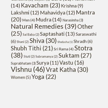
Kavacham
(23)
(14)
Krishna
(9)
Mantra
Lakshmi
(12)
Mahavidya
(12)
(20)
Mudra
(14)
Men
(4)
Narasimha
(3)
Natural Remedies
(39)
Other
(25)
Saptashati
(13)
Saraswathi
Sai Baba
(2)
Shiva
(30)
(6)
Shradh
(6)
Shani
(2)
Shodasha
(1)
Stotra
Shubh Tithi
(21)
Sri Rama
(4)
(38)
Suktam
(27)
Stuti
(2)
Subramanya
(2)
Vastu
(16)
Surya
(11)
Suprabhatam
(3)
Vishnu
(46)
Vrat Katha
(30)
Yoga
(22)
Women
(5)