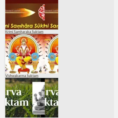
Krimi Samharaka Suktam
Vishwakarma Suktam