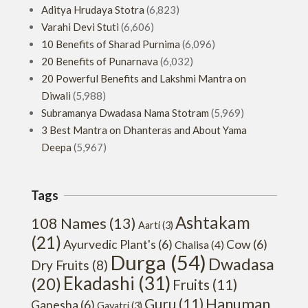
Aditya Hrudaya Stotra
(6,823)
Varahi Devi Stuti
(6,606)
10 Benefits of Sharad Purnima
(6,096)
20 Benefits of Punarnava
(6,032)
20 Powerful Benefits and Lakshmi Mantra on
Diwali
(5,988)
Subramanya Dwadasa Nama Stotram
(5,969)
3 Best Mantra on Dhanteras and About Yama
Deepa
(5,967)
Tags
Ashtakam
108 Names
(13)
Aarti
(3)
(21)
Ayurvedic Plant's
(6)
Cow
(6)
Chalisa
(4)
Durga
(54)
Dwadasa
Dry Fruits
(8)
Ekadashi
(31)
(20)
Fruits
(11)
Hanuman
Guru
(11)
Ganesha
(6)
Gayatri
(3)