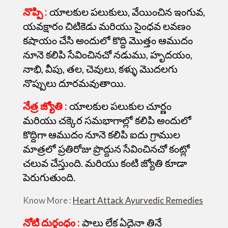
నొప్పి :
యాలకుల పలుకులు, వేయించిన ఇంగువ,
యవక్షారం చిటికెడు మరియు సైంధవ లవణం
కషాయం చేసి అందులో కొద్ది మొత్తం ఆముదం
నూనె కలిపి సేవించినచో నడుము, హృదయం,
నాభి, వీపు, తల, చెవులు, కళ్ళు మొదలగు
నొప్పులు దూరమవుతాయి.
నేత్ర జ్యోతి :
యాలకుల పలుకుల చూర్ణం
మరియు చక్కెర సమభాగాల్లో కలిపి అందులో
కొద్దిగా ఆముదం నూనె కలిపి ఐదు గ్రాముల
మాత్రలో ప్రతిరోజు ప్రొద్దున సేవించినచో కంట్లో
చలువ చేస్తుంది. మరియు కంటి జ్యోతి కూడా
పెరుగుతుంది.
Know More :
Heart Attack Ayurvedic Remedies
నోటి దుర్గంధం :
పాలు లేక ఏదైనా తినే