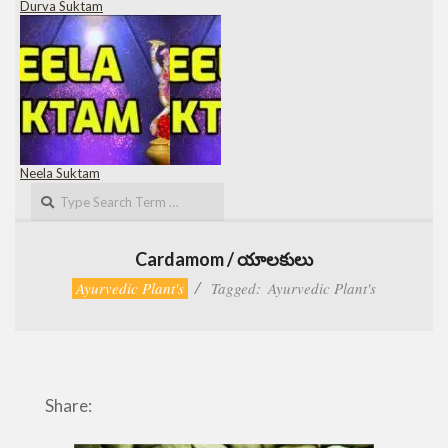
Durva Suktam
Neela Suktam
Search
Cardamom / యాలకులు
Ayurvedic Plant's
Tagged:
Ayurvedic Plant's
Share: