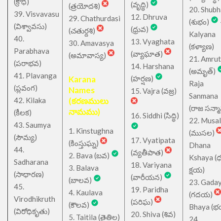
(క్రోధి)
(వృద్ధి)
(త్రయోదశి)
20. Shub
39. Visvavasu
12. Dhruva
29. Chathurdasi
(శుభం)
(విశ్వావసు)
(ధ్రువ)
(చతుర్దశి)
Kalyana
40.
13. Vyaghata
30. Amavasya
(కళ్యాణ)
Parabhava
(వ్యాఘాత)
(అమావాస్య)
21. Amru
(పరాభవ)
14. Harshana
(అమృత్)
41. Plavanga
Karana
(హర్షణ)
Raja
(ప్లవంగ)
Names
15. Vajra (వజ్ర)
Sanmana
42. Kilaka
(కరణములు
(రాజ సన్మ
నామము)
(కీలక)
16. Siddhi (సిద్ధి)
22. Musa
43. Saumya
1. Kinstughna
(ముసల)
(సౌమ్య)
17. Vyatipata
(కింస్తుఘ్న)
Dhana
44.
(వ్యతీపాత)
2. Bava (బవ)
Kshaya (
Sadharana
18. Variyana
3. Balava
క్షయ)
(సాధారణ)
(వారీయన)
(బాలవ)
23. Gada
45.
19. Paridha
4. Kaulava
(గదయ)
Virodhikruth
(పరిఘ)
(కౌలవ)
Bhaya (
(విరోధికృతు)
20. Shiva (శివ)
5. Taitila (తైతిల)
24.