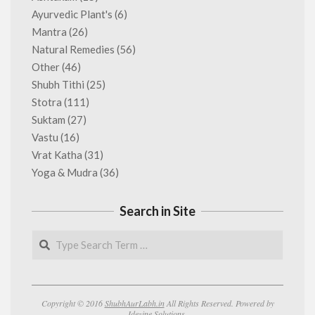
Ayurvedic Plant's
(6)
Mantra
(26)
Natural Remedies
(56)
Other
(46)
Shubh Tithi
(25)
Stotra
(111)
Suktam
(27)
Vastu
(16)
Vrat Katha
(31)
Yoga & Mudra
(36)
Search in Site
Search
Copyright © 2016
ShubhAurLabh.in
All Rights Reserved. Powered by
Idezine Solutions.