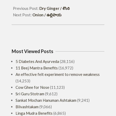
Previous Post:
Dry Ginger / శొంఠి
Next Post:
Onion / ఉల్లిపాయ
Most Viewed Posts
5 Diabetes And Ayurveda
(28,116)
11 Beej Mantra Benefits
(16,972)
An effective felt experiment to remove weakness
(14,253)
Cow Ghee for Nose
(11,123)
Sri Guru Stotram
(9,612)
Sankat Mochan Hanuman Ashtakam
(9,241)
Bilvashtakam
(9,066)
Linga Mudra Benefits
(6,865)