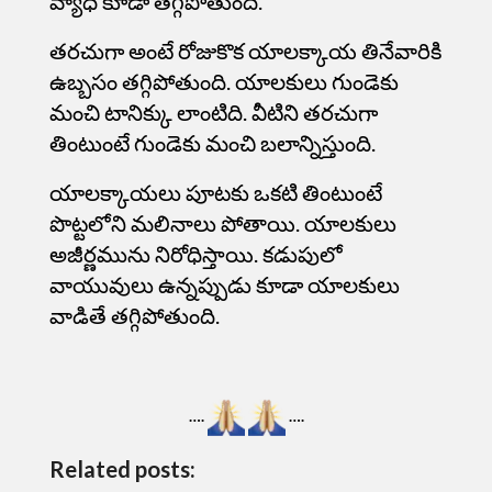
వ్యాధి కూడా తగ్గిపోతుంది.
తరచుగా అంటే రోజుకొక యాలక్కాయ తినేవారికి
ఉబ్బసం తగ్గిపోతుంది. యాలకులు గుండెకు
మంచి టానిక్కు లాంటిది. వీటిని తరచుగా
తింటుంటే గుండెకు మంచి బలాన్నిస్తుంది.
యాలక్కాయలు పూటకు ఒకటి తింటుంటే
పొట్టలోని మలినాలు పోతాయి. యాలకులు
అజీర్ణమును నిరోధిస్తాయి. కడుపులో
వాయువులు ఉన్నప్పుడు
కూడా యాలకులు
వాడితే తగ్గిపోతుంది.
….
….
Related posts: