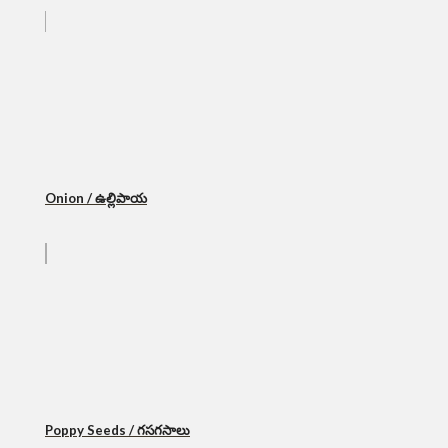
Onion / ఉల్లిపాయ
Poppy Seeds / గసగసాలు