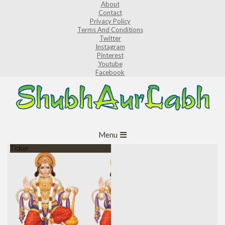
About
Skip
Contact
to
Privacy Policy
Terms And Conditions
content
Twitter
Instagram
Pinterest
Youtube
Facebook
ShubhAurLabh
Primary
Menu
Navigation
Ticker
Menu