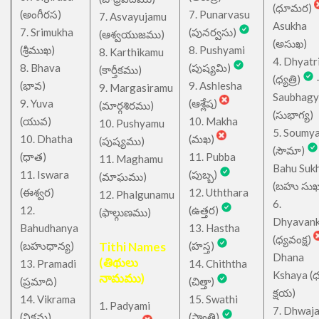
(ధూమర)
(అంగీరస)
7. Punarvasu
7. Asvayujamu
Asukha
7. Srimukha
(పునర్వసు)
(ఆశ్వయుజము)
(అసుఖ)
(శ్రీముఖ)
8. Pushyami
8. Karthikamu
4. Dhyatr
8. Bhava
(పుష్యమి)
(కార్తీకము)
(ధ్యత్రి)
(భావ)
9. Ashlesha
9. Margasiramu
Saubhagy
9. Yuva
(ఆశ్లేష)
(మార్గశిరము)
(సుభాగ్య)
(యువ)
10. Makha
10. Pushyamu
5. Soumy
10. Dhatha
(మఖ)
(పుష్యము)
(సౌమా)
(ధాత)
11. Pubba
11. Maghamu
Bahu Suk
11. Iswara
(పుబ్బ)
(మాఘము)
(బహు సుఖ
(ఈశ్వర)
12. Uththara
12. Phalgunamu
6.
12.
(ఉత్తర)
(ఫాల్గుణము)
Dhyavan
Bahudhanya
13. Hastha
(ధ్యవంక్ష)
(బహుధాన్య)
Tithi Names
(హస్త)
Dhana
(తిథులు
13. Pramadi
14. Chiththa
Kshaya (
నామము)
(ప్రమాది)
(చిత్తా)
క్షయ)
14. Vikrama
15. Swathi
1. Padyami
7. Dhwaj
(విక్రమ)
(స్వాతి)