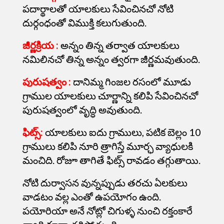
పదార్థాలతో యాలకులు సేవించినచో నోటి
దుర్గంధంతో విముక్తి కలుగుతుంది.
జీర్ణక్రియ :
అన్నం తిన్న తర్వాత యాలకులు
నమిలినచో తిన్న అన్నం
త్వరగా జీర్ణమవుతుంది.
పురుషత్వం :
దానిమ్మ గింజల రసంలో మూడు
గ్రాముల యాలకులు చూర్ణాన్ని కలిపి సేవించినచో
పురుషత్వంలో వృద్ధి అవుతుంది.
ఫిట్స్:
యాలకులు ఐదు గ్రాములు, పటిక బెల్లం 10
గ్రాములు కలిపి
నూరి త్రాగిస్తే మూర్ఛ వ్యాధులకి
మంచిది. రోజూ తాగితే ఫిట్స్ రావడం తగ్గుతాయి.
నోటి దుర్వాసన వున్నప్పుడు తరచు ఏలకులు
వాడటం వల్ల ఎంతో ఉపయోగం ఉంది.
పయోరియా అనే నోట్లో చిగుళ్ళ నుంచి రక్తంకారే