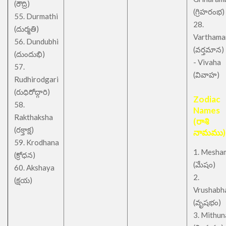
(రౌద్రి)
(గ్రిహరంభ)
55. Durmathi
28.
(దుర్మతి)
Varthama
56. Dundubhi
(వర్తమాన)
(దుందుభి)
- Vivaha
57.
(వివాహ)
Rudhirodgari
(రుధిరోద్గారి)
Zodiac
58.
Names
Rakthaksha
(రాశి
(రక్తాక్ష)
నామము)
59. Krodhana
1. Mesha
(క్రోధన)
(మేషం)
60. Akshaya
2.
(క్షయ)
Vrushabh
(వృషభం)
3. Mithu