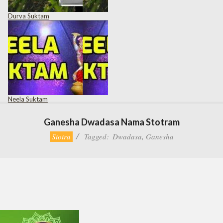
Durva Suktam
Neela Suktam
Ganesha Dwadasa Nama Stotram
Stotra
Tagged:
Dwadasa
,
Ganesha