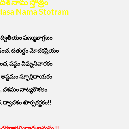
ాదశ నామ స్తోత్రం
dasa Nama Stotram
్వితీయం షణ్ముఖాగ్రజం
చ, చతుర్ధం మోదకప్రియం
, షష్ఠం విఘ్ననివారకం
, అష్టమం స్ఫూర్తిదాయకం
, దశమం నాట్యకౌశలం
ద్వాదశం శూర్పకర్ణకం!!
ి చరణారవిందార్పణమస్తు !!