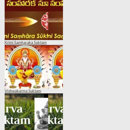
Krimi Samharaka Suktam
Vishwakarma Suktam