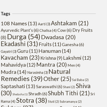
Tags
Ashtakam
(21)
108 Names
(13)
Aarti
(3)
Dry Fruits
Ayurvedic Plant's
(6)
Cow
(6)
Chalisa
(4)
Durga
(54)
Dwadasa
(20)
(8)
Ekadashi
(31)
Fruits
(11)
Ganesha
(6)
Hanuman
(14)
Guru
(11)
Gayatri
(3)
Kavacham
(23)
Lakshmi
(12)
Krishna
(9)
Mantra
(20)
Mahavidya
(12)
Men
(4)
Natural
Mudra
(14)
Narasimha
(3)
Remedies
(39)
Other
(25)
Sai Baba
(2)
Shiva
Saptashati
(13)
Saraswathi
(6)
Shani
(2)
(30)
Shubh Tithi
(21)
Shradh
(6)
Sri
Shodasha
(1)
Stotra
(38)
Rama
(4)
Stuti
(2)
Subramanya
(2)