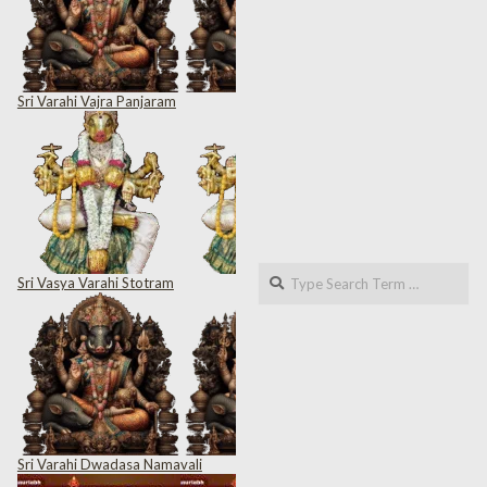
Sri Varahi Vajra Panjaram
Search
Sri Vasya Varahi Stotram
Sri Varahi Dwadasa Namavali