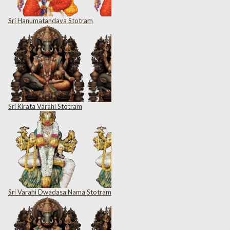
Sri Hanumatandava Stotram
Sri Kirata Varahi Stotram
Sri Varahi Dwadasa Nama Stotram