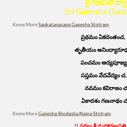
శ్రీ గణపతి ద్వ
Sri Ganesha Dwa
Know More
Sankatanasana Ganesha Stotram
ప్రథమం ఏకదంతంచ, ద
తృతీయం అనింద్యారూఢం
పంచమం ఆద్యపూజ్యంచ
సప్తమం వేదవేద్యం చ
నవమం కవిరాజం చ
ఏకాదశం గణనాథం చ, 
Know More
Ganesha Shodasha Nama Stotram
!! సర్వం శ్రీ మహాగణపత