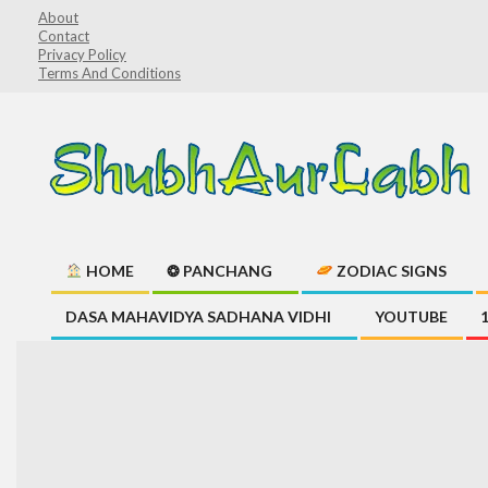
Skip
About
Contact
to
Privacy Policy
content
Terms And Conditions
ShubhAurLabh
HOME
❂ PANCHANG
ZODIAC SIGNS
Primary
DASA MAHAVIDYA SADHANA VIDHI
YOUTUBE
Navigation
Menu