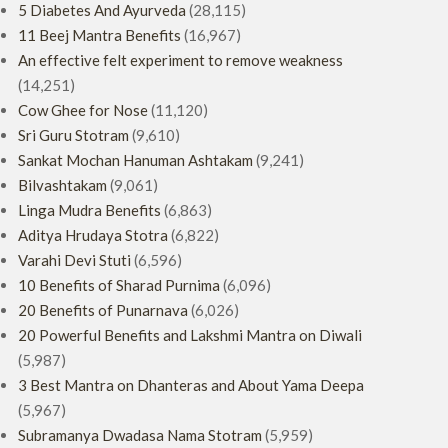
5 Diabetes And Ayurveda
(28,115)
11 Beej Mantra Benefits
(16,967)
An effective felt experiment to remove weakness
(14,251)
Cow Ghee for Nose
(11,120)
Sri Guru Stotram
(9,610)
Sankat Mochan Hanuman Ashtakam
(9,241)
Bilvashtakam
(9,061)
Linga Mudra Benefits
(6,863)
Aditya Hrudaya Stotra
(6,822)
Varahi Devi Stuti
(6,596)
10 Benefits of Sharad Purnima
(6,096)
20 Benefits of Punarnava
(6,026)
20 Powerful Benefits and Lakshmi Mantra on Diwali
(5,987)
3 Best Mantra on Dhanteras and About Yama Deepa
(5,967)
Subramanya Dwadasa Nama Stotram
(5,959)