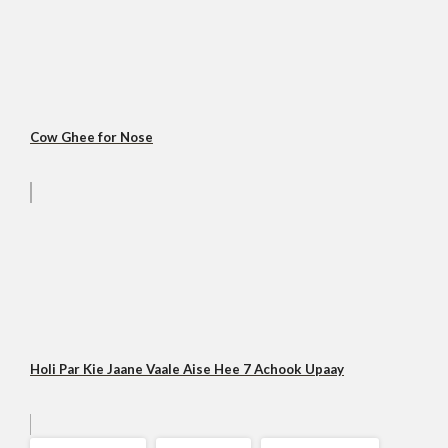
Cow Ghee for Nose
Holi Par Kie Jaane Vaale Aise Hee 7 Achook Upaay