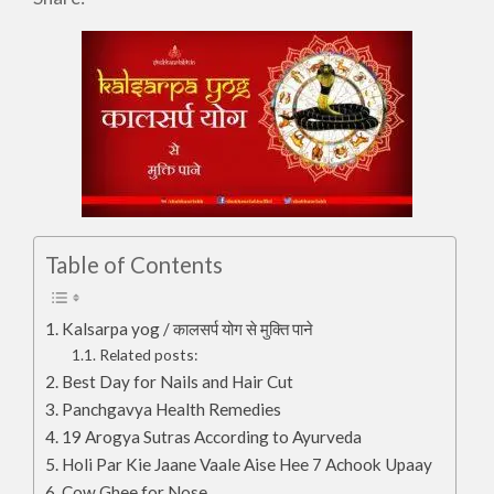
Table of Contents
Kalsarpa yog / कालसर्प योग से मुक्ति पाने
Related posts:
Best Day for Nails and Hair Cut
Panchgavya Health Remedies
19 Arogya Sutras According to Ayurveda
Holi Par Kie Jaane Vaale Aise Hee 7 Achook Upaay
Cow Ghee for Nose