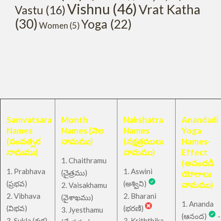
Vishnu
(46)
Vrat Katha
Vastu
(16)
(30)
Yoga
(22)
Women
(5)
Samvatsara
Month
Nakshatra
Anandadi
Names
Names (నెల
Names
Yoga
(సంవత్సర
నామము)
(నక్షత్రములు
Names-
నామము)
నామము)
Effect
1. Chaithramu
(అనందడి
1. Prabhava
1. Aswini
చైత్రము
(
)
యోగాలు
(ప్రభవ)
(అశ్విని)
నామము)
2. Vaisakhamu
2. Vibhava
2. Bharani
(వైశాఖము)
1. Ananda
(విభవ)
(భరణి)
3. Jyesthamu
(ఆనంద)
-
3. Sukla (శుక్ల)
3. Kriththika