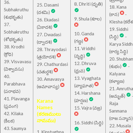
36.
8. Dhriti (ధృతి)
25. Dasami
18. Kana
Subhakruthu
(దశమి)
(కాన)
-
(శుభకృతు)
9. Shula (శూల)
26. Ekadasi
Klesha (కలేశ
37.
(ఏకాదశి)
19. Siddhi
Sobhakruthu
10. Ganda
27. Dwadasi
(సిద్ధి)
-
(శోభకృతు)
(గణ్డ)
(ద్వాదశి)
Karya Siddh
38. Krodhi
11. Vriddhi
28. Thrayodasi
(కార్య సిద్ధి)
(క్రోధి)
(వృద్ధి)
(త్రయోదశి)
20. Shubha
39. Visvavasu
12. Dhruva
29. Chathurdasi
(శుభం)
-
(విశ్వావసు)
(ధ్రువ)
(చతుర్దశి)
Kalyana
40.
13. Vyaghata
30. Amavasya
(కళ్యాణ)
Parabhava
(వ్యాఘాత)
(అమావాస్య)
21. Amruth
(పరాభవ)
14. Harshana
(అమృత్)
41. Plavanga
Karana
(హర్షణ)
Raja
(ప్లవంగ)
Names
15. Vajra (వజ్ర)
Sanmana
42. Kilaka
(కరణములు
(రాజ సన్మాన)
నామము)
(కీలక)
16. Siddhi (సిద్ధి)
22. Musala
43. Saumya
1. Kinstughna