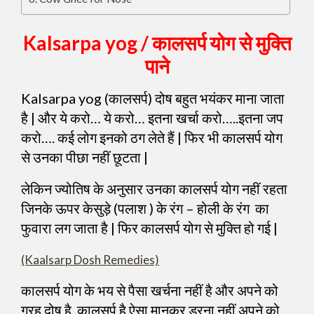
Kalsarpa yog / कालसर्प योग से मुक्ति
पाने
Kalsarpa yog (कालसर्प) दोष बहुत भयंकर माना जाता
है | और ये करो… ये करो… इतना खर्चा करो…..इतना जप
करो…. कई लोग इनको ठग लेते हैं | फिर भी कालसर्प योग
से उनका पीछा नहीं छूटता |
लेकिन ज्योतिष के अनुसार उनका कालसर्प योग नहीं रहता
जिनके ऊपर केसुड़े (पलाश ) के रंग – होली के रंग का
फुवारा लग जाता है | फिर कालसर्प योग से मुक्ति हो गई |
(Kaalsarp Dosh Remedies)
कालसर्प योग के भय से पैसा खर्चना नहीं है और अपने को
ग्रह दोष है, कालसर्प है ऐसा मानकर डरना नहीं अपने को