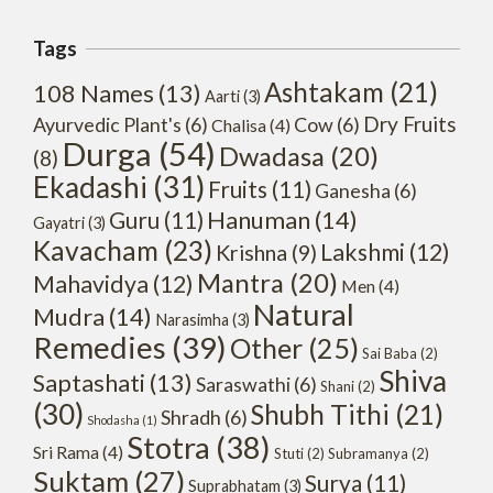
Tags
Ashtakam
(21)
108 Names
(13)
Aarti
(3)
Dry Fruits
Ayurvedic Plant's
(6)
Cow
(6)
Chalisa
(4)
Durga
(54)
Dwadasa
(20)
(8)
Ekadashi
(31)
Fruits
(11)
Ganesha
(6)
Hanuman
(14)
Guru
(11)
Gayatri
(3)
Kavacham
(23)
Lakshmi
(12)
Krishna
(9)
Mantra
(20)
Mahavidya
(12)
Men
(4)
Natural
Mudra
(14)
Narasimha
(3)
Remedies
(39)
Other
(25)
Sai Baba
(2)
Shiva
Saptashati
(13)
Saraswathi
(6)
Shani
(2)
(30)
Shubh Tithi
(21)
Shradh
(6)
Shodasha
(1)
Stotra
(38)
Sri Rama
(4)
Stuti
(2)
Subramanya
(2)
Suktam
(27)
Surya
(11)
Suprabhatam
(3)