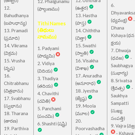
(ఈశ్వర)
12. Uththara
12. Phalgunamu
6.
12.
(ఉత్తర)
(ఫాల్గుణము)
Dhyavanks
Bahudhanya
13. Hastha
(ధ్యవంక్ష)
-
(బహుధాన్య)
Tithi Names
(హస్త)
Dhana
(తిథులు
13. Pramadi
14. Chiththa
Kshaya (ధన
నామము)
(ప్రమాది)
(చిత్తా)
క్షయ)
14. Vikrama
15. Swathi
1. Padyami
7. Dhwaja
(విక్రమ)
(స్వాతి)
(పాడ్యమి)
(ధవజ)
-
15. Vrusha
16. Visakha
2. Vidiya
Saubhagya
(వృష)
(విశాఖ)
(విదియ)
(సుభాగ్య)
16.
17. Anuradha
3. Thadiya
8. Srivatsa
Chitrabhanu
(అనూరాధ)
(తదియ)
(శ్రీవత్స)
-
(చిత్రభాను)
18. Jyestha
4. Chavithi
Saukhya
17. Svabhanu
(జ్యేష్ఠ)
(చవితి)
Sampatti
(స్వభాను)
19. Moola
5. Panchami
(సుఖ్య
18. Tharana
(మూల)
(పంచమి)
సంపత్తి)
(తారణ)
20.
6. Shashti (షష్టి)
9. Vajra (వజ్ర
19. Parthiva
Poorvashadha
- Kshaya