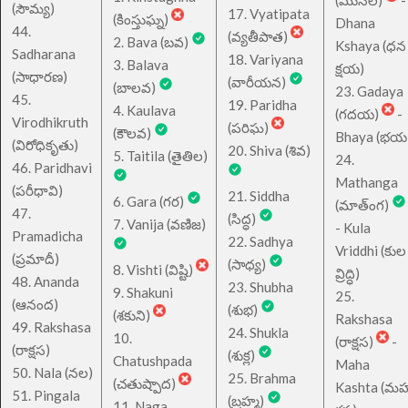
(ముసల)
-
(సౌమ్య)
17. Vyatipata
(కింస్తుఘ్న)
Dhana
44.
(వ్యతీపాత)
2. Bava (బవ)
Kshaya (ధన
Sadharana
18. Variyana
3. Balava
క్షయ)
(సాధారణ)
(వారీయన)
(బాలవ)
23. Gadaya
45.
19. Paridha
4. Kaulava
(గదయ)
-
Virodhikruth
(పరిఘ)
(కౌలవ)
Bhaya (భయ
(విరోధికృతు)
20. Shiva (శివ)
5. Taitila (తైతిల)
24.
46. Paridhavi
Mathanga
(పరీధావి)
21. Siddha
6. Gara (గర)
(మాత్ంగ)
47.
(సిద్ధ)
7. Vanija (వణిజ)
- Kula
Pramadicha
22. Sadhya
Vriddhi (కుల
(ప్రమాదీ)
(సాధ్య)
8. Vishti (విష్టి)
వ్రిద్ధి)
48. Ananda
23. Shubha
9. Shakuni
25.
(ఆనంద)
(శుభ)
(శకుని)
Rakshasa
49. Rakshasa
24. Shukla
10.
(రాక్షస)
-
(రాక్షస)
(శుక్ల)
Chatushpada
Maha
50. Nala (నల)
25. Brahma
(చతుష్పాద)
Kashta (మహ
51. Pingala
(బ్రహ్మ)
11. Naga