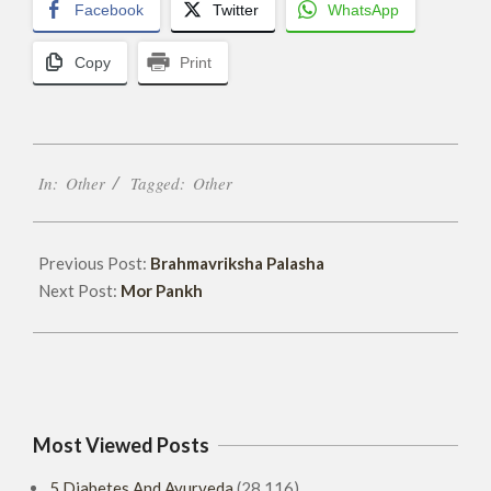
Facebook
Twitter
WhatsApp
Copy
Print
2020-
In:
Other
Tagged:
Other
04-
14
Previous Post:
Brahmavriksha Palasha
Next Post:
Mor Pankh
Most Viewed Posts
5 Diabetes And Ayurveda
(28,116)