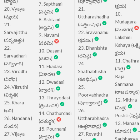
(పార్థివ)
(పూర్వాషాఢ)
7. Sapthami
(క్షయ)
20. Vyaya
21.
(సప్తమి)
10.
(వ్యయ)
Uttharashadha
8. Ashtami
Mudagara
21.
(ఉత్తరాషాఢ)
(అష్టమి)
(ముదగర)
Sarvajitthu
22. Sravanamu
9. Navami
Lakshmi
(సర్వజిత్తు)
(శ్రవణం)
(నవమి)
Kshaya (లక్ష్మ
22.
23. Dhanishta
10. Dasami
క్షయ)
Sarvadhari
(ధనిష్ఠ)
(దశమి)
11. Chathra
(సర్వధారి)
24.
11. Ekadasi
(చత్ర)
-
23. Virodhi
Shathabhisha
(ఏకాదశి)
Raja
(విరోధి)
(శతభిషం)
12. Dwadasi
Sanmana
24. Vikruthi
25.
(ద్వాదశి)
(రాజ సన్మాన)
(వికృతి)
Poorvabhadra
13. Thrayodasi
12. Mithra
25. Khara
(పూర్వాభాద్ర)
(త్రయోదశి)
(మిత్ర)
-
(ఖర)
26.
14. Chathurdasi
Pushti (పుష్టి
26. Nandana (
Uttharabhadra
(చతుర్దశి)
13. Manasa
నందన)
(ఉత్తరాభాద్ర)
15. Pournami
(మానస)
-
27. Vijaya
27. Revathi
(పౌర్ణమి)
Saubhagya