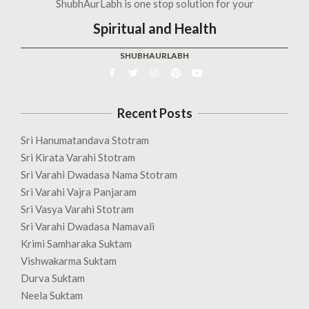
ShubhAurLabh is one stop solution for your
Spiritual and Health
SHUBHAURLABH
Recent Posts
Sri Hanumatandava Stotram
Sri Kirata Varahi Stotram
Sri Varahi Dwadasa Nama Stotram
Sri Varahi Vajra Panjaram
Sri Vasya Varahi Stotram
Sri Varahi Dwadasa Namavali
Krimi Samharaka Suktam
Vishwakarma Suktam
Durva Suktam
Neela Suktam