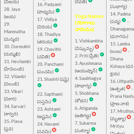
(విజయ)
(రేవతి)
16. Padyami
(సుభాగ్య)
28. Jaya
(పాడ్యమి)
14. Padma
Yoga Names
(జయ)
17. Vidiya
(పద్మ)
-
(యోగాలు
29.
(విదియ)
నామము)
Dhanagama
Manmatha
18. Thadiya
(ధనాగమ)
(మన్మథ)
1. Vishkambha
(తదియ)
15. Lamba
30. Durmukhi
(విష్కుమ్భ)
19. Chavithi
(లంబ)
-
(దుర్ముఖి)
2. Priti (ప్రీతి)
(చవితి)
Dhana
31. Hevilambi
3. Ayushmana
20. Panchami
Kshaya (ధన
(హేవిలంబి)
(ఆయుష్మాన్)
(పంచమి)
క్షయ)
32. Vilambi
4. Saubhagya
21. Shashti (షష్టి)
16. Uthpath
(విలంబి)
(సౌభాగ్య)
(ఉత్పత)
-
33. Vikari
5. Shobhana
22. Sapthami
Prana Nash
(వికారి)
(శోభన)
(సప్తమి)
(ప్రాణ నాశ)
34. Sarvari
6. Atiganda
23. Ashtami
17. Mruthy
(శార్వరి)
(అతిగణ్డ)
(అష్టమి)
(మృత్యా)
-
35. Plava
7. Sukarma
24. Navami
Mrityu
(ప్లవ)
(సుకర్మా)
(నవమి)
(మ్రిత్యు)