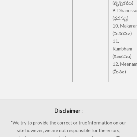
(వృశ్చికము)
9. Dhanuss
(ధనస్సు)
10. Makara
(మకరము)
11.
Kumbham
(కుంభము)
12. Meena
(మీనం)
Disclaimer :
"We try to provide the correct or true information on our
site however, we are not responsible for the errors,