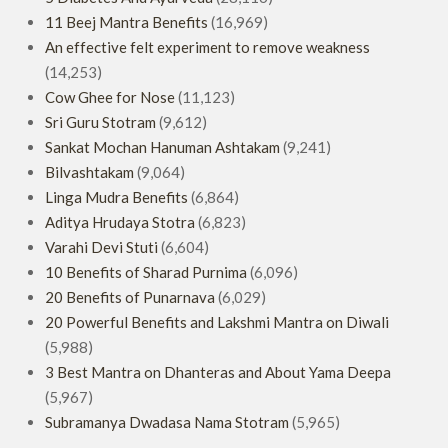
11 Beej Mantra Benefits
(16,969)
An effective felt experiment to remove weakness
(14,253)
Cow Ghee for Nose
(11,123)
Sri Guru Stotram
(9,612)
Sankat Mochan Hanuman Ashtakam
(9,241)
Bilvashtakam
(9,064)
Linga Mudra Benefits
(6,864)
Aditya Hrudaya Stotra
(6,823)
Varahi Devi Stuti
(6,604)
10 Benefits of Sharad Purnima
(6,096)
20 Benefits of Punarnava
(6,029)
20 Powerful Benefits and Lakshmi Mantra on Diwali
(5,988)
3 Best Mantra on Dhanteras and About Yama Deepa
(5,967)
Subramanya Dwadasa Nama Stotram
(5,965)