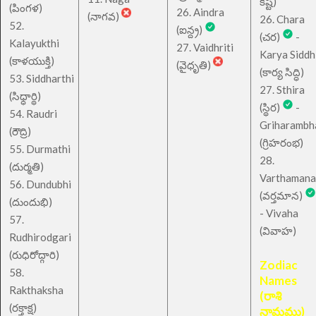
కష్ట)
(పింగళ)
26. Aindra
(నాగవ)
26. Chara
52.
(ఐన్ద్ర)
(చర)
-
Kalayukthi
27. Vaidhriti
Karya Siddh
(కాళయుక్తి)
(వైధృతి)
(కార్య సిద్ధి)
53. Siddharthi
27. Sthira
(సిధ్ధార్థి)
(స్థిర)
-
54. Raudri
Griharambh
(రౌద్రి)
(గ్రిహరంభ)
55. Durmathi
28.
(దుర్మతి)
Varthamana
56. Dundubhi
(వర్తమాన)
(దుందుభి)
- Vivaha
57.
(వివాహ)
Rudhirodgari
(రుధిరోద్గారి)
Zodiac
58.
Names
Rakthaksha
(రాశి
(రక్తాక్ష)
నామము)