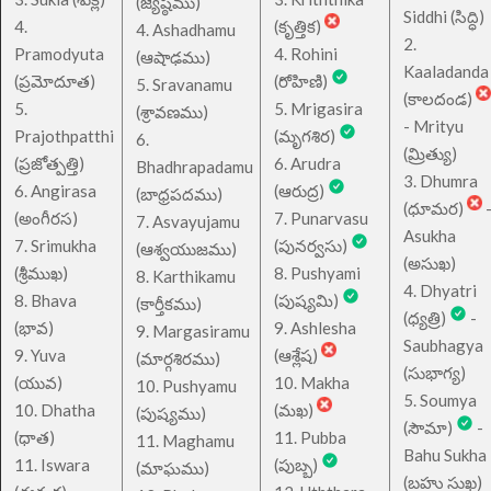
(జ్యేష్ఠము)
Siddhi (సిద్ధి)
4.
(కృత్తిక)
4. Ashadhamu
2.
Pramodyuta
4. Rohini
(ఆషాఢము)
Kaaladanda
(ప్రమోదూత)
(రోహిణి)
5. Sravanamu
(కాలదండ)
5.
5. Mrigasira
(శ్రావణము)
- Mrityu
Prajothpatthi
(మృగశిర)
6.
(మ్రిత్యు)
(ప్రజోత్పత్తి)
6. Arudra
Bhadhrapadamu
3. Dhumra
6. Angirasa
(ఆరుద్ర)
(బాధ్రపదము)
(ధూమర)
(అంగీరస)
7. Punarvasu
7. Asvayujamu
Asukha
7. Srimukha
(పునర్వసు)
(ఆశ్వయుజము)
(అసుఖ)
(శ్రీముఖ)
8. Pushyami
8. Karthikamu
4. Dhyatri
8. Bhava
(పుష్యమి)
(కార్తీకము)
(ధ్యత్రి)
-
(భావ)
9. Ashlesha
9. Margasiramu
Saubhagya
9. Yuva
(ఆశ్లేష)
(మార్గశిరము)
(సుభాగ్య)
(యువ)
10. Makha
10. Pushyamu
5. Soumya
10. Dhatha
(మఖ)
(పుష్యము)
(సౌమా)
-
(ధాత)
11. Pubba
11. Maghamu
Bahu Sukha
11. Iswara
(పుబ్బ)
(మాఘము)
(బహు సుఖ)