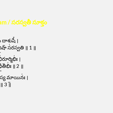
m / సరస్వతీ సూక్తం
దా॒శుషే᳚ ।
ి॒షా స॑రస్వతి ॥ 1 ॥
ూ॒ర్మిభిః॑ ।
ీ॒తిభిః॑ ॥ 2 ॥
యస్య మా॒యినః॑ ।
ి ॥ 3 ॥