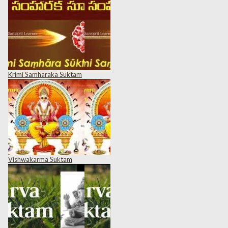
Krimi Samharaka Suktam
Vishwakarma Suktam