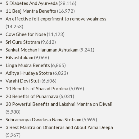
5 Diabetes And Ayurveda
(28,116)
11 Beej Mantra Benefits
(16,972)
An effective felt experiment to remove weakness
(14,253)
Cow Ghee for Nose
(11,123)
Sri Guru Stotram
(9,612)
Sankat Mochan Hanuman Ashtakam
(9,241)
Bilvashtakam
(9,066)
Linga Mudra Benefits
(6,865)
Aditya Hrudaya Stotra
(6,823)
Varahi Devi Stuti
(6,606)
10 Benefits of Sharad Purnima
(6,096)
20 Benefits of Punarnava
(6,031)
20 Powerful Benefits and Lakshmi Mantra on Diwali
(5,988)
Subramanya Dwadasa Nama Stotram
(5,969)
3 Best Mantra on Dhanteras and About Yama Deepa
(5,967)