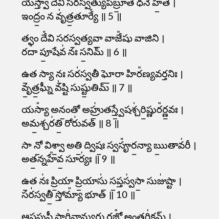
యస్త్వా᳚ దేవి సరస్వత్యుపబ్రూ॒తే ధనే᳚ హి॒తే ।
ఇంద్రం॒ న వృ॑త్ర॒తూర్యే᳚ ॥ 5 ॥
త్వం దే᳚వి సరస్వ॒త్యవా॒ వాజే᳚షు వాజిని ।
రదా᳚ పూ॒షేవ॑ నః స॒నిమ్ ॥ 6 ॥
ఉ॒త స్యా నః॒ సర॑స్వతీ ఘో॒రా హిర᳚ణ్యవర్తనిః ।
వృ॒త్ర॒ఘ్నీ వ॑ష్టి సుష్టు॒తిమ్ ॥ 7 ॥
యస్యా᳚ అనం॒తో అహ్రు॑తస్త్వే॒షశ్చ॑రి॒ష్ణుర᳚ర్ణ॒వః ।
అమ॒శ్చర॑తి॒ రోరు॑వత్ ॥ 8 ॥
సా నో॒ విశ్వా॒ అతి॒ ద్విషః॒ స్వసౄ᳚ర॒న్యా ఋ॒తావ॑రీ ।
అత॒న్నహే᳚వ॒ సూర్యః॑ ॥ 9 ॥
ఉ॒త నః॑ ప్రి॒యా ప్రి॒యాసు॑ స॒ప్తస్వ॑సా॒ సుజు॑ష్టా ।
సర॑స్వతీ॒ స్తోమ్యా᳚ భూత్ ॥ 10 ॥
ఆ॒ప॒ప్రుషీ॒ పార్థి॑వాన్యు॒రు రజో᳚ అం॒తరి॑క్షమ్ ।