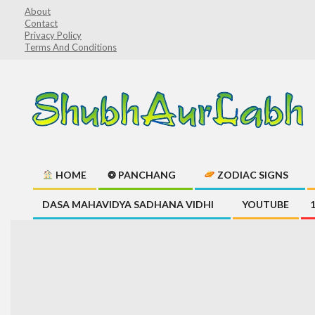
Skip
About
Contact
to
Privacy Policy
content
Terms And Conditions
ShubhAurLabh
HOME
❂ PANCHANG
ZODIAC SIGNS
Primary
DASA MAHAVIDYA SADHANA VIDHI
YOUTUBE
Navigation
Menu