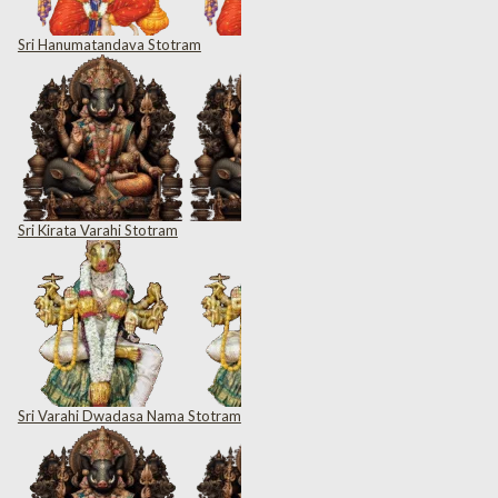
Sri Hanumatandava Stotram
Sri Kirata Varahi Stotram
Sri Varahi Dwadasa Nama Stotram