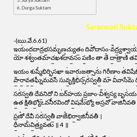
Surya Suktam
Durga Suktam
Saraswati Sukta
-(ఋ.వే.6.61)
ఇ॒యం॑దదాద్రభ॒సమృ॑ణ॒చ్యుతం॒ దివో᳚దాసం-వఀద్ర్య॒శ్వాయ॑ 
యా శశ్వం᳚తమాచ॒ఖశదా᳚వ॒సం ప॒ణిం తా తే᳚ దా॒త్రాణి॑ తవ
ఇ॒యం శుష్మే᳚భిర్బిస॒ఖా ఇ॑వారుజ॒త్సాను॑ గిరీ॒ణాం త॑వి॒షేభి॑ర
పా॒రా॒వ॒త॒ఘ్నీమవ॑సే సువృ॒క్తిభి॑స్సర॑స్వతీ॒ మా వి॑వాసేమ ధ
సర॑స్వతి దేవ॒నిదో॒ ని బ॑ర్​హయ ప్ర॒జాం-విఀశ్వ॑స్య॒ బృస॑
ఉ॒త క్షి॒తిభ్యో॒ఽవనీ᳚రవిందో వి॒షమే᳚భ్యో అస్రవో వాజినీవత
ప్రణో᳚ దే॒వీ సర॑స్వతీ॒ వాజే᳚భిర్వా॒జినీ᳚వతీ ।
ధీ॒నామ॑వి॒త్ర్య॑వతు ॥ 4 ॥