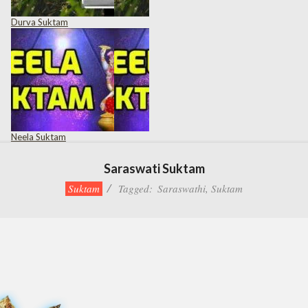
Durva Suktam
Neela Suktam
Saraswati Suktam
Suktam
Tagged:
Saraswathi
,
Suktam