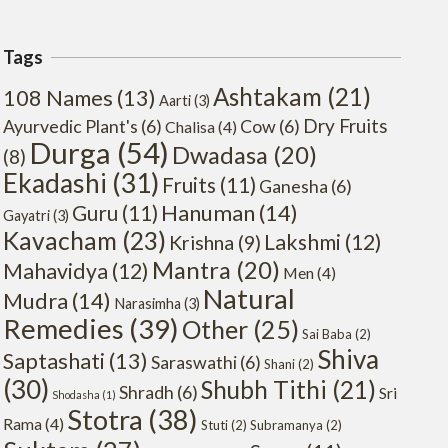
Tags
Ashtakam
(21)
108 Names
(13)
Aarti
(3)
Dry Fruits
Ayurvedic Plant's
(6)
Cow
(6)
Chalisa
(4)
Durga
(54)
Dwadasa
(20)
(8)
Ekadashi
(31)
Fruits
(11)
Ganesha
(6)
Hanuman
(14)
Guru
(11)
Gayatri
(3)
Kavacham
(23)
Lakshmi
(12)
Krishna
(9)
Mantra
(20)
Mahavidya
(12)
Men
(4)
Natural
Mudra
(14)
Narasimha
(3)
Remedies
(39)
Other
(25)
Sai Baba
(2)
Shiva
Saptashati
(13)
Saraswathi
(6)
Shani
(2)
(30)
Shubh Tithi
(21)
Shradh
(6)
Sri
Shodasha
(1)
Stotra
(38)
Rama
(4)
Stuti
(2)
Subramanya
(2)