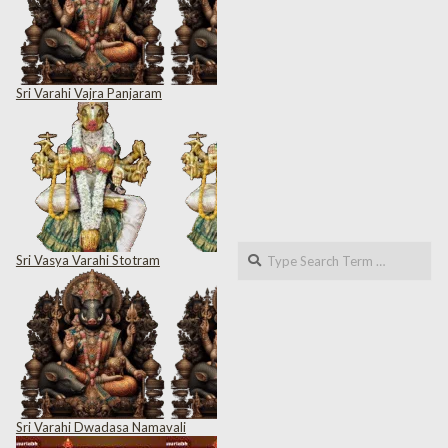
Sri Varahi Vajra Panjaram
Search
Sri Vasya Varahi Stotram
Sri Varahi Dwadasa Namavali