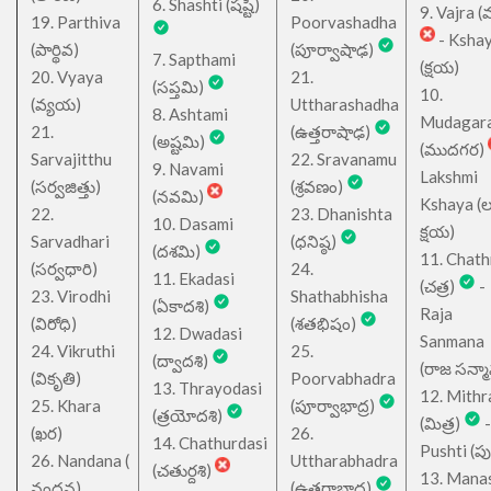
6. Shashti (షష్టి)
9. Vajra (వ
19. Parthiva
Poorvashadha
- Ksha
(పార్థివ)
(పూర్వాషాఢ)
7. Sapthami
(క్షయ)
20. Vyaya
21.
(సప్తమి)
10.
(వ్యయ)
Uttharashadha
8. Ashtami
Mudagar
21.
(ఉత్తరాషాఢ)
(అష్టమి)
(ముదగర)
Sarvajitthu
22. Sravanamu
9. Navami
Lakshmi
(సర్వజిత్తు)
(శ్రవణం)
(నవమి)
Kshaya (లక్ష
22.
23. Dhanishta
10. Dasami
క్షయ)
Sarvadhari
(ధనిష్ఠ)
(దశమి)
11. Chath
(సర్వధారి)
24.
11. Ekadasi
(చత్ర)
-
23. Virodhi
Shathabhisha
(ఏకాదశి)
Raja
(విరోధి)
(శతభిషం)
12. Dwadasi
Sanmana
24. Vikruthi
25.
(ద్వాదశి)
(రాజ సన్మ
(వికృతి)
Poorvabhadra
13. Thrayodasi
12. Mithr
25. Khara
(పూర్వాభాద్ర)
(త్రయోదశి)
(మిత్ర)
-
(ఖర)
26.
14. Chathurdasi
Pushti (పుష్
26. Nandana (
Uttharabhadra
(చతుర్దశి)
13. Mana
నందన)
(ఉత్తరాభాద్ర)