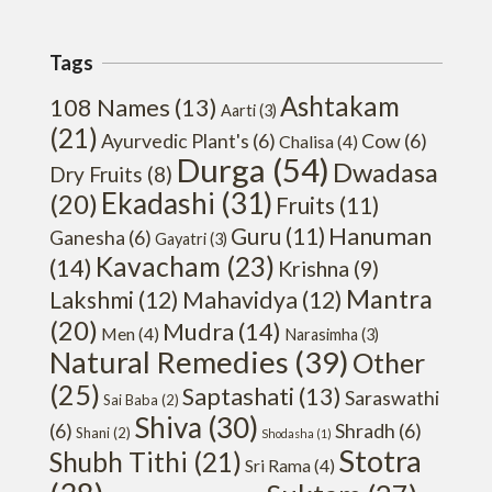
Tags
Ashtakam
108 Names
(13)
Aarti
(3)
(21)
Ayurvedic Plant's
(6)
Cow
(6)
Chalisa
(4)
Durga
(54)
Dwadasa
Dry Fruits
(8)
Ekadashi
(31)
(20)
Fruits
(11)
Hanuman
Guru
(11)
Ganesha
(6)
Gayatri
(3)
Kavacham
(23)
(14)
Krishna
(9)
Mantra
Lakshmi
(12)
Mahavidya
(12)
(20)
Mudra
(14)
Men
(4)
Narasimha
(3)
Natural Remedies
(39)
Other
(25)
Saptashati
(13)
Saraswathi
Sai Baba
(2)
Shiva
(30)
(6)
Shradh
(6)
Shani
(2)
Shodasha
(1)
Stotra
Shubh Tithi
(21)
Sri Rama
(4)