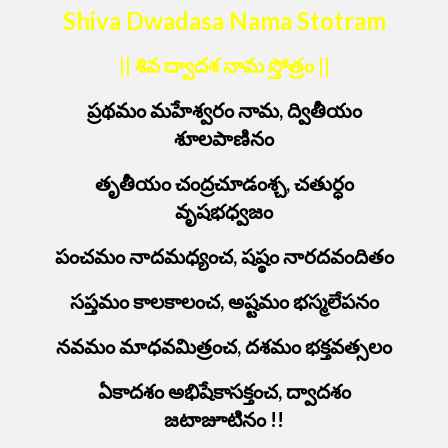
Shiva Dwadasa Nama Stotram
|| శివ ద్వాదశ నామ స్తోత్రం ||
ప్రథమం మహేశ్వరం నామ, ద్వితీయం
శూలపాణినం
తృతీయం చంద్రచూడంశ్చ, చతుర్ధం
వృషభధ్వజం
పంచమం నాదమధ్యంచ, షష్ఠం నారదవందితం
సప్తమం కాలకాలంచ, అష్టమం భస్మలేపనం
నవమం మాధవమిత్రంచ, దశమం భక్తవత్సలం
ఏకాదశం అభిషేకాసక్తంచ, ద్వాదశం
జటాజూటినం !!