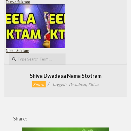
Durva Suktam
Neela Suktam
Search
Shiva Dwadasa Nama Stotram
Stotra
Tagged:
Dwadasa
,
Shiva
Share: