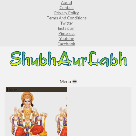
About
Skip
Contact
to
Privacy Policy
Terms And Conditions
content
Twitter
Instagram
Pinterest
Youtube
Facebook
ShubhAurLabh
Primary
Menu
Navigation
Ticker
Menu