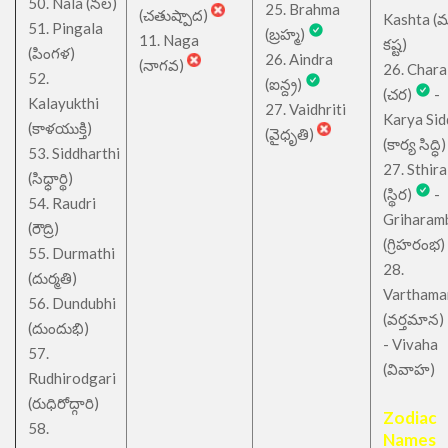
50. Nala (నల)
25. Brahma
(చతుష్పాద)
Kashta (
51. Pingala
(బ్రహ్మ)
11. Naga
కష్ట)
(పింగళ)
26. Aindra
(నాగవ)
26. Chara
52.
(ఐన్ద్ర)
(చర)
-
Kalayukthi
27. Vaidhriti
Karya Sid
(కాళయుక్తి)
(వైధృతి)
(కార్య సిద్ధి)
53. Siddharthi
27. Sthira
(సిధ్ధార్థి)
(స్థిర)
-
54. Raudri
Griharam
(రౌద్రి)
(గ్రిహరంభ)
55. Durmathi
28.
(దుర్మతి)
Varthama
56. Dundubhi
(వర్తమాన)
(దుందుభి)
- Vivaha
57.
(వివాహ)
Rudhirodgari
(రుధిరోద్గారి)
Zodiac
58.
Names