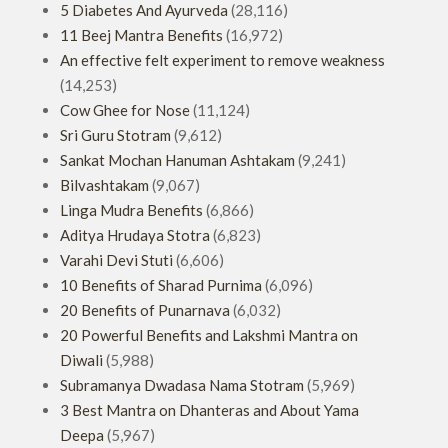
5 Diabetes And Ayurveda
(28,116)
11 Beej Mantra Benefits
(16,972)
An effective felt experiment to remove weakness
(14,253)
Cow Ghee for Nose
(11,124)
Sri Guru Stotram
(9,612)
Sankat Mochan Hanuman Ashtakam
(9,241)
Bilvashtakam
(9,067)
Linga Mudra Benefits
(6,866)
Aditya Hrudaya Stotra
(6,823)
Varahi Devi Stuti
(6,606)
10 Benefits of Sharad Purnima
(6,096)
20 Benefits of Punarnava
(6,032)
20 Powerful Benefits and Lakshmi Mantra on
Diwali
(5,988)
Subramanya Dwadasa Nama Stotram
(5,969)
3 Best Mantra on Dhanteras and About Yama
Deepa
(5,967)