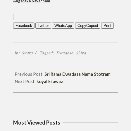
Angaraka Kavacham
Facebook
Twitter
WhatsApp
Copy
Copied
Print
2019-
In:
Stotra
Tagged:
Dwadasa
,
Shiva
07-
29
Previous Post:
Sri Rama Dwadasa Nama Stotram
Next Post:
koyal ki awaz
Most Viewed Posts