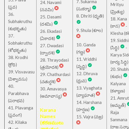
7. Sukarma
24. Navami
Mrityu
(ప్లవ)
(సుకర్మా)
(నవమి)
(మ్రిత్యు)
36.
8. Dhriti (ధృతి)
25. Dasami
18. Kana
Subhakruthu
(దశమి)
(కాన)
-
(శుభకృతు)
9. Shula (శూల)
26. Ekadasi
Klesha (కల
37.
(ఏకాదశి)
19. Siddhi
Sobhakruthu
10. Ganda
27. Dwadasi
(సిద్ధి)
-
(శోభకృతు)
(గణ్డ)
(ద్వాదశి)
Karya Sid
38. Krodhi
11. Vriddhi
28. Thrayodasi
(కార్య సిద్ధి)
(క్రోధి)
(వృద్ధి)
(త్రయోదశి)
20. Shub
39. Visvavasu
12. Dhruva
29. Chathurdasi
(శుభం)
(విశ్వావసు)
(ధ్రువ)
(చతుర్దశి)
Kalyana
40.
13. Vyaghata
30. Amavasya
(కళ్యాణ)
Parabhava
(వ్యాఘాత)
(అమావాస్య)
21. Amru
(పరాభవ)
14. Harshana
(అమృత్)
41. Plavanga
Karana
(హర్షణ)
Raja
(ప్లవంగ)
Names
15. Vajra (వజ్ర)
Sanmana
42. Kilaka
(కరణములు
(రాజ సన్మ
నామము)