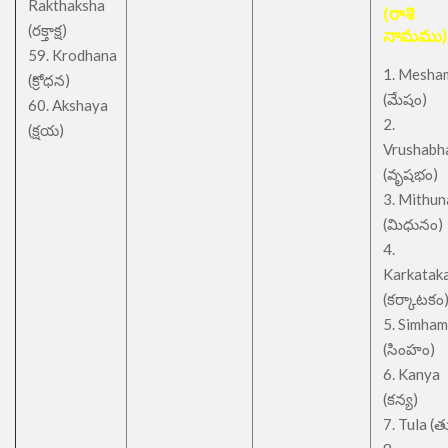
Rakthaksha
(రాశి
(రక్తాక్ష)
నామము)
59. Krodhana
1. Mesha
(క్రోధన)
(మేషం)
60. Akshaya
2.
(క్షయ)
Vrushabh
(వృషభం)
3. Mithu
(మిధునం)
4.
Karkatak
(కర్కాటకం
5. Simham
(సింహం)
6. Kanya
(కన్య)
7. Tula (త