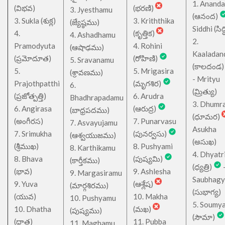
1. Ananda
(విభవ)
(భరణి)
3. Jyesthamu
(ఆనంద)
3. Sukla (శుక్ల)
3. Kriththika
(జ్యేష్ఠము)
Siddhi (సిద్ధ
4.
(కృత్తిక)
4. Ashadhamu
2.
Pramodyuta
4. Rohini
(ఆషాఢము)
Kaaladan
(ప్రమోదూత)
(రోహిణి)
5. Sravanamu
(కాలదండ
5.
5. Mrigasira
(శ్రావణము)
- Mrityu
Prajothpatthi
(మృగశిర)
6.
(మ్రిత్యు)
(ప్రజోత్పత్తి)
6. Arudra
Bhadhrapadamu
3. Dhumr
6. Angirasa
(ఆరుద్ర)
(బాధ్రపదము)
(ధూమర)
(అంగీరస)
7. Punarvasu
7. Asvayujamu
Asukha
7. Srimukha
(పునర్వసు)
(ఆశ్వయుజము)
(అసుఖ)
(శ్రీముఖ)
8. Pushyami
8. Karthikamu
4. Dhyatr
8. Bhava
(పుష్యమి)
(కార్తీకము)
(ధ్యత్రి)
(భావ)
9. Ashlesha
9. Margasiramu
Saubhagy
9. Yuva
(ఆశ్లేష)
(మార్గశిరము)
(సుభాగ్య)
(యువ)
10. Makha
10. Pushyamu
5. Soumy
10. Dhatha
(మఖ)
(పుష్యము)
(సౌమా)
(ధాత)
11. Pubba
11. Maghamu