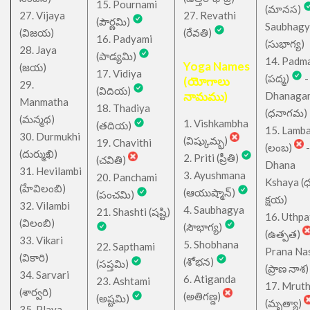
15. Pournami
(మానస)
27. Vijaya
27. Revathi
(పౌర్ణమి)
Saubhagy
(విజయ)
(రేవతి)
16. Padyami
(సుభాగ్య)
28. Jaya
(పాడ్యమి)
14. Padm
Yoga Names
(జయ)
17. Vidiya
(పద్మ)
-
(యోగాలు
29.
(విదియ)
నామము)
Dhanaga
Manmatha
18. Thadiya
(ధనాగమ)
(మన్మథ)
1. Vishkambha
(తదియ)
15. Lamb
30. Durmukhi
(విష్కుమ్భ)
19. Chavithi
(లంబ)
-
(దుర్ముఖి)
2. Priti (ప్రీతి)
(చవితి)
Dhana
31. Hevilambi
3. Ayushmana
20. Panchami
Kshaya (
(హేవిలంబి)
(ఆయుష్మాన్)
(పంచమి)
క్షయ)
32. Vilambi
4. Saubhagya
21. Shashti (షష్టి)
16. Uthpa
(విలంబి)
(సౌభాగ్య)
(ఉత్పత)
33. Vikari
5. Shobhana
22. Sapthami
Prana Na
(వికారి)
(శోభన)
(సప్తమి)
(ప్రాణ నాశ)
34. Sarvari
6. Atiganda
23. Ashtami
17. Mrut
(శార్వరి)
(అతిగణ్డ)
(అష్టమి)
(మృత్యా)
35. Plava