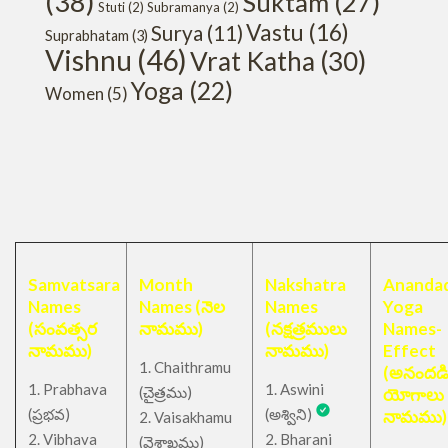
(38)
Suktam
(27)
Stuti
(2)
Subramanya
(2)
Vastu
(16)
Surya
(11)
Suprabhatam
(3)
Vishnu
(46)
Vrat Katha
(30)
Yoga
(22)
Women
(5)
Samvatsara
Month
Nakshatra
Anandad
Names
Names (నెల
Names
Yoga
(సంవత్సర
నామము)
(నక్షత్రములు
Names-
నామము)
నామము)
Effect
1. Chaithramu
(అనందడ
1. Prabhava
1. Aswini
చైత్రము
(
)
యోగాలు
(ప్రభవ)
(అశ్విని)
నామము)
2. Vaisakhamu
2. Vibhava
2. Bharani
(వైశాఖము)