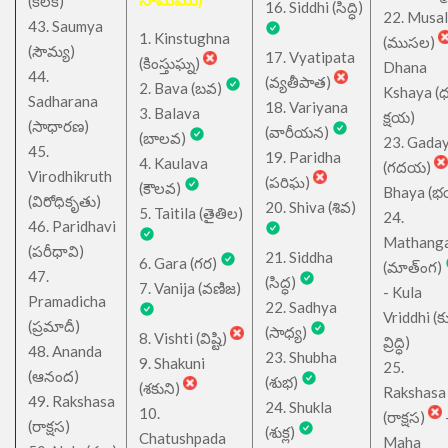
(కీలక)
16. Siddhi (సిద్ధి)
22. Musa
43. Saumya
1. Kinstughna
(ముసల)
(సౌమ్య)
17. Vyatipata
(కింస్తుఘ్న)
Dhana
44.
(వ్యతీపాత)
2. Bava (బవ)
Kshaya (
Sadharana
18. Variyana
3. Balava
క్షయ)
(సాధారణ)
(వారీయన)
(బాలవ)
23. Gada
45.
19. Paridha
4. Kaulava
(గదయ)
Virodhikruth
(పరిఘ)
(కౌలవ)
Bhaya (
(విరోధికృతు)
20. Shiva (శివ)
5. Taitila (తైతిల)
24.
46. Paridhavi
Mathang
(పరీధావి)
21. Siddha
6. Gara (గర)
(మాత్ంగ)
47.
(సిద్ధ)
7. Vanija (వణిజ)
- Kula
Pramadicha
22. Sadhya
Vriddhi (క
(ప్రమాదీ)
(సాధ్య)
8. Vishti (విష్టి)
వ్రిద్ధి)
48. Ananda
23. Shubha
9. Shakuni
25.
(ఆనంద)
(శుభ)
(శకుని)
Rakshasa
49. Rakshasa
24. Shukla
10.
(రాక్షస)
(రాక్షస)
(శుక్ల)
Chatushpada
Maha