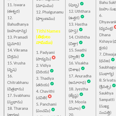
Bahu Suk
11. Iswara
(పుబ్బ)
(మాఘము)
(బహు సుఖ
(ఈశ్వర)
12. Uththara
12. Phalgunamu
6.
12.
(ఉత్తర)
(ఫాల్గుణము)
Dhyavan
Bahudhanya
13. Hastha
(ధ్యవంక్ష)
(బహుధాన్య)
Tithi Names
(హస్త)
Dhana
(తిథులు
13. Pramadi
14. Chiththa
Kshaya (
నామము)
(ప్రమాది)
(చిత్తా)
క్షయ)
14. Vikrama
15. Swathi
1. Padyami
7. Dhwaj
(విక్రమ)
(స్వాతి)
(పాడ్యమి)
(ధవజ)
15. Vrusha
16. Visakha
2. Vidiya
Saubhagy
(వృష)
(విశాఖ)
(విదియ)
(సుభాగ్య)
16.
17. Anuradha
3. Thadiya
8. Srivats
Chitrabhanu
(అనూరాధ)
(తదియ)
(శ్రీవత్స)
(చిత్రభాను)
18. Jyestha
4. Chavithi
Saukhya
17. Svabhanu
(జ్యేష్ఠ)
(చవితి)
Sampatti
(స్వభాను)
19. Moola
5. Panchami
(సుఖ్య
18. Tharana
(మూల)
(పంచమి)
సంపత్తి)
(తారణ)
20.