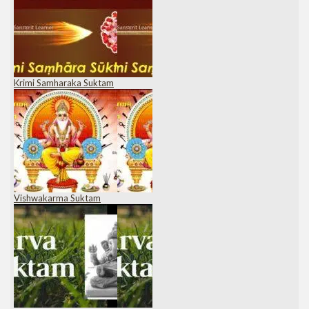
Krimi Samharaka Suktam
Vishwakarma Suktam