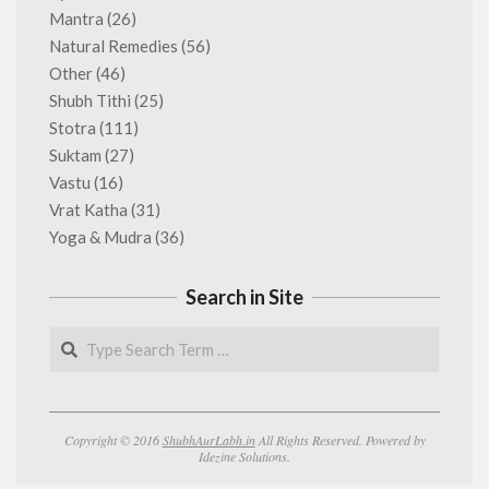
Mantra
(26)
Natural Remedies
(56)
Other
(46)
Shubh Tithi
(25)
Stotra
(111)
Suktam
(27)
Vastu
(16)
Vrat Katha
(31)
Yoga & Mudra
(36)
Search in Site
Search
Copyright © 2016
ShubhAurLabh.in
All Rights Reserved. Powered by
Idezine Solutions.