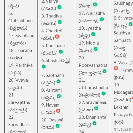
2. Vidiya
Saubhagy
(వృష)
(విశాఖ)
(విదియ)
(సుభాగ్య)
16.
17. Anuradha
3. Thadiya
8. Srivats
Chitrabhanu
(అనూరాధ)
(తదియ)
(శ్రీవత్స)
(చిత్రభాను)
18. Jyestha
4. Chavithi
Saukhya
17. Svabhanu
(జ్యేష్ఠ)
(చవితి)
Sampatti
(స్వభాను)
19. Moola
5. Panchami
(సుఖ్య
18. Tharana
(మూల)
(పంచమి)
సంపత్తి)
(తారణ)
20.
6. Shashti (షష్టి)
9. Vajra (వ
19. Parthiva
Poorvashadha
- Ksha
(పార్థివ)
(పూర్వాషాఢ)
7. Sapthami
(క్షయ)
20. Vyaya
21.
(సప్తమి)
10.
(వ్యయ)
Uttharashadha
8. Ashtami
Mudagar
21.
(ఉత్తరాషాఢ)
(అష్టమి)
(ముదగర)
Sarvajitthu
22. Sravanamu
9. Navami
Lakshmi
(సర్వజిత్తు)
(శ్రవణం)
(నవమి)
Kshaya (లక్ష
22.
23. Dhanishta
10. Dasami
క్షయ)
Sarvadhari
(ధనిష్ఠ)
(దశమి)
11. Chath
(సర్వధారి)
24.