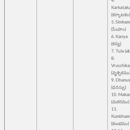
4.
Karkatak
(కర్కాటకం
5. Simham
(సింహం)
6. Kanya
(కన్య)
7. Tula (త
8.
Vruschik
(వృశ్చికము
9. Dhanu
(ధనస్సు)
10. Maka
(మకరము)
11.
Kumbham
(కుంభము)