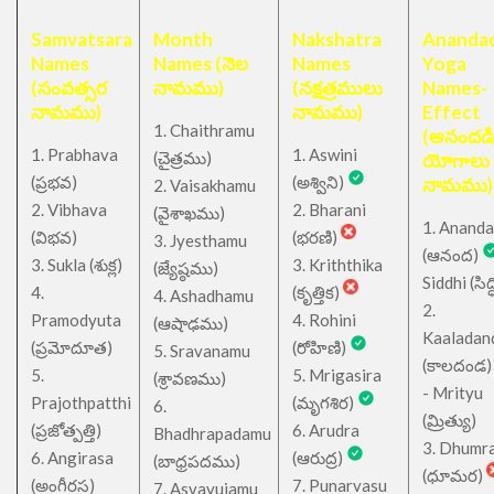
Samvatsara
Month
Nakshatra
Anandad
Names
Names (నెల
Names
Yoga
(సంవత్సర
నామము)
(నక్షత్రములు
Names-
నామము)
నామము)
Effect
1. Chaithramu
(అనందడ
1. Prabhava
1. Aswini
చైత్రము
(
)
యోగాలు
(ప్రభవ)
(అశ్విని)
నామము)
2. Vaisakhamu
2. Vibhava
2. Bharani
(వైశాఖము)
1. Ananda
(విభవ)
(భరణి)
3. Jyesthamu
(ఆనంద)
3. Sukla (శుక్ల)
3. Kriththika
(జ్యేష్ఠము)
Siddhi (సిద్ధ
4.
(కృత్తిక)
4. Ashadhamu
2.
Pramodyuta
4. Rohini
(ఆషాఢము)
Kaaladan
(ప్రమోదూత)
(రోహిణి)
5. Sravanamu
(కాలదండ
5.
5. Mrigasira
(శ్రావణము)
- Mrityu
Prajothpatthi
(మృగశిర)
6.
(మ్రిత్యు)
(ప్రజోత్పత్తి)
6. Arudra
Bhadhrapadamu
3. Dhumr
6. Angirasa
(ఆరుద్ర)
(బాధ్రపదము)
(ధూమర)
(అంగీరస)
7. Punarvasu
7. Asvayujamu