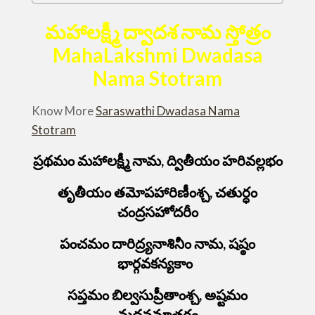
మహాలక్ష్మీ ద్వాదశ నామ స్తోత్రం
MahaLakshmi Dwadasa
Nama Stotram
Know More
Saraswathi Dwadasa Nama
Stotram
ప్రథమం మహాలక్ష్మీ నామ, ద్వితీయం హరివల్లభం
తృతీయం తమోపహారిణీంశ్చ, చతుర్ధం
చంద్రసహోదరీం
పంచమం దారిద్ర్యనాశినీం నామ, షష్ఠం
భార్గవకన్యకాం
సప్తమం బిల్వసుప్రీతాంశ్చ, అష్టమం
మదనమాతరం