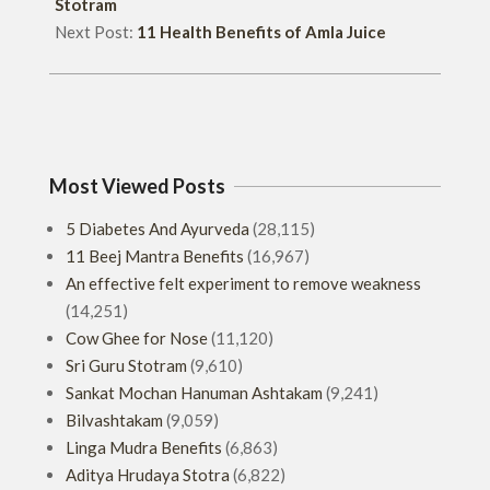
Stotram
Next Post:
11 Health Benefits of Amla Juice
Most Viewed Posts
5 Diabetes And Ayurveda
(28,115)
11 Beej Mantra Benefits
(16,967)
An effective felt experiment to remove weakness
(14,251)
Cow Ghee for Nose
(11,120)
Sri Guru Stotram
(9,610)
Sankat Mochan Hanuman Ashtakam
(9,241)
Bilvashtakam
(9,059)
Linga Mudra Benefits
(6,863)
Aditya Hrudaya Stotra
(6,822)