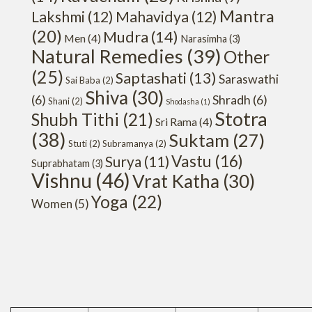
Mantra
Lakshmi
(12)
Mahavidya
(12)
(20)
Mudra
(14)
Men
(4)
Narasimha
(3)
Natural Remedies
(39)
Other
(25)
Saptashati
(13)
Saraswathi
Sai Baba
(2)
Shiva
(30)
(6)
Shradh
(6)
Shani
(2)
Shodasha
(1)
Stotra
Shubh Tithi
(21)
Sri Rama
(4)
(38)
Suktam
(27)
Stuti
(2)
Subramanya
(2)
Vastu
(16)
Surya
(11)
Suprabhatam
(3)
Vishnu
(46)
Vrat Katha
(30)
Yoga
(22)
Women
(5)