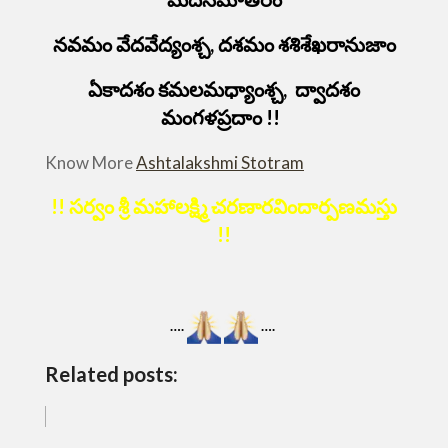
నవమం వేదవేద్యంశ్చ, దశమం శశిశేఖరానుజాం
ఏకాదశం కమలమధ్యాంశ్చ, ద్వాదశం
మంగళప్రదాం !!
Know More
Ashtalakshmi Stotram
!! సర్వం శ్రీ మహాలక్ష్మి చరణారవిందార్పణమస్తు
!!
….
….
Related posts: