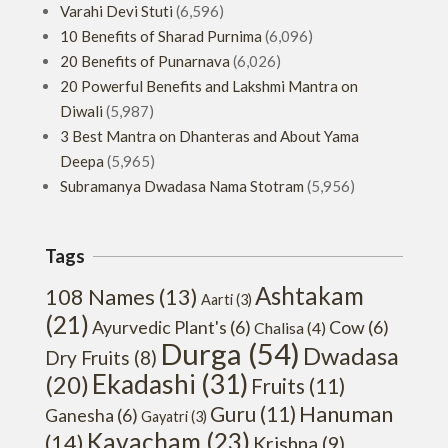
Varahi Devi Stuti
(6,596)
10 Benefits of Sharad Purnima
(6,096)
20 Benefits of Punarnava
(6,026)
20 Powerful Benefits and Lakshmi Mantra on
Diwali
(5,987)
3 Best Mantra on Dhanteras and About Yama
Deepa
(5,965)
Subramanya Dwadasa Nama Stotram
(5,956)
Tags
Ashtakam
108 Names
(13)
Aarti
(3)
(21)
Ayurvedic Plant's
(6)
Cow
(6)
Chalisa
(4)
Durga
(54)
Dwadasa
Dry Fruits
(8)
Ekadashi
(31)
(20)
Fruits
(11)
Hanuman
Guru
(11)
Ganesha
(6)
Gayatri
(3)
Kavacham
(23)
(14)
Krishna
(9)