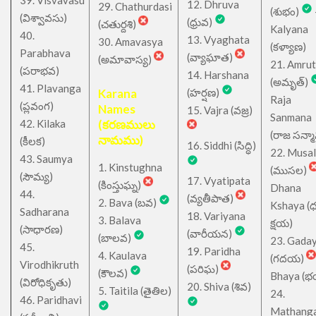
39. Visvavasu
12. Dhruva
29. Chathurdasi
(శుభం)
(విశ్వావసు)
(ధ్రువ)
(చతుర్దశి)
Kalyana
40.
13. Vyaghata
30. Amavasya
(కళ్యాణ)
Parabhava
(వ్యాఘాత)
(అమావాస్య)
21. Amru
(పరాభవ)
14. Harshana
(అమృత్)
41. Plavanga
Karana
(హర్షణ)
Raja
(ప్లవంగ)
Names
15. Vajra (వజ్ర)
Sanmana
42. Kilaka
(కరణములు
(రాజ సన్మ
నామము)
(కీలక)
16. Siddhi (సిద్ధి)
22. Musa
43. Saumya
1. Kinstughna
(ముసల)
(సౌమ్య)
17. Vyatipata
(కింస్తుఘ్న)
Dhana
44.
(వ్యతీపాత)
2. Bava (బవ)
Kshaya (
Sadharana
18. Variyana
3. Balava
క్షయ)
(సాధారణ)
(వారీయన)
(బాలవ)
23. Gada
45.
19. Paridha
4. Kaulava
(గదయ)
Virodhikruth
(పరిఘ)
(కౌలవ)
Bhaya (
(విరోధికృతు)
20. Shiva (శివ)
5. Taitila (తైతిల)
24.
46. Paridhavi
Mathang