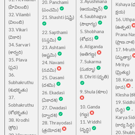
3. Ayushmana
20. Panchami
Kshaya (
(హేవిలంబి)
(ఆయుష్మాన్)
(పంచమి)
క్షయ)
32. Vilambi
4. Saubhagya
21. Shashti (షష్టి)
16. Uthpa
(విలంబి)
(సౌభాగ్య)
(ఉత్పత)
33. Vikari
5. Shobhana
22. Sapthami
Prana Na
(వికారి)
(శోభన)
(సప్తమి)
(ప్రాణ నాశ)
34. Sarvari
6. Atiganda
23. Ashtami
17. Mrut
(శార్వరి)
(అతిగణ్డ)
(అష్టమి)
(మృత్యా)
35. Plava
7. Sukarma
24. Navami
Mrityu
(ప్లవ)
(సుకర్మా)
(నవమి)
(మ్రిత్యు)
36.
8. Dhriti (ధృతి)
25. Dasami
18. Kana
Subhakruthu
(దశమి)
(కాన)
-
(శుభకృతు)
9. Shula (శూల)
26. Ekadasi
Klesha (కల
37.
(ఏకాదశి)
19. Siddhi
Sobhakruthu
10. Ganda
27. Dwadasi
(సిద్ధి)
-
(శోభకృతు)
(గణ్డ)
(ద్వాదశి)
Karya Sid
38. Krodhi
11. Vriddhi
28. Thrayodasi
(కార్య సిద్ధి)
(క్రోధి)
(వృద్ధి)
(త్రయోదశి)
20. Shub