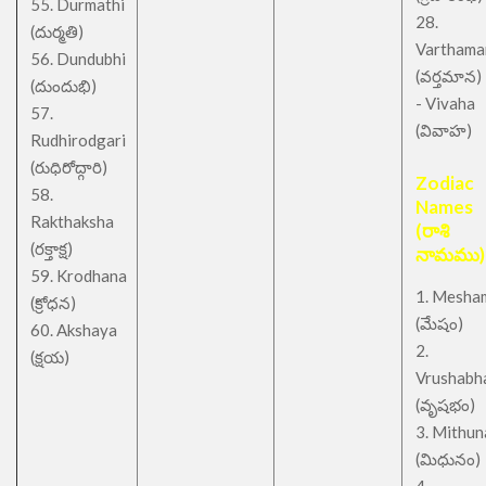
55. Durmathi
28.
(దుర్మతి)
Varthama
56. Dundubhi
(వర్తమాన)
(దుందుభి)
- Vivaha
57.
(వివాహ)
Rudhirodgari
(రుధిరోద్గారి)
Zodiac
58.
Names
Rakthaksha
(రాశి
(రక్తాక్ష)
నామము)
59. Krodhana
1. Mesha
(క్రోధన)
(మేషం)
60. Akshaya
2.
(క్షయ)
Vrushabh
(వృషభం)
3. Mithu
(మిధునం)