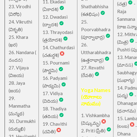
11. Ekadasi
(చత్ర)
-
23. Virodhi
Shathabhisha
(ఏకాదశి)
Raja
(విరోధి)
(శతభిషం)
12. Dwadasi
Sanmana
24. Vikruthi
25.
(ద్వాదశి)
(రాజ సన్మ
(వికృతి)
Poorvabhadra
13. Thrayodasi
12. Mithr
25. Khara
(పూర్వాభాద్ర)
(త్రయోదశి)
(మిత్ర)
-
(ఖర)
26.
14. Chathurdasi
Pushti (పుష్
26. Nandana (
Uttharabhadra
(చతుర్దశి)
13. Mana
నందన)
(ఉత్తరాభాద్ర)
15. Pournami
(మానస)
27. Vijaya
27. Revathi
(పౌర్ణమి)
Saubhagy
(విజయ)
(రేవతి)
16. Padyami
(సుభాగ్య)
28. Jaya
(పాడ్యమి)
14. Padm
Yoga Names
(జయ)
17. Vidiya
(పద్మ)
-
(యోగాలు
29.
(విదియ)
నామము)
Dhanaga
Manmatha
18. Thadiya
(ధనాగమ)
(మన్మథ)
1. Vishkambha
(తదియ)
15. Lamb
30. Durmukhi
(విష్కుమ్భ)
19. Chavithi
(లంబ)
-
(దుర్ముఖి)
2. Priti (ప్రీతి)
(చవితి)
Dhana
31. Hevilambi