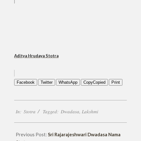
Aditya Hrudaya Stotra
Facebook
Twitter
WhatsApp
Copy
Copied
Print
2019-
In:
Stotra
Tagged:
Dwadasa
,
Lakshmi
02-
09
Previous Post:
Sri Rajarajeshwari Dwadasa Nama