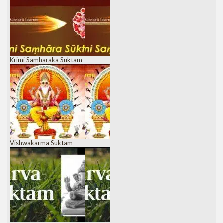
Krimi Samharaka Suktam
Vishwakarma Suktam