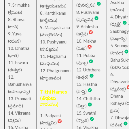
Asukha
7. Srimukha
(పునర్వసు)
(ఆశ్వయుజము)
(అసుఖ)
(శ్రీముఖ)
8. Pushyami
8. Karthikamu
4. Dhyatr
8. Bhava
(పుష్యమి)
(కార్తీకము)
(ధ్యత్రి)
(భావ)
9. Ashlesha
9. Margasiramu
Saubhagy
9. Yuva
(ఆశ్లేష)
(మార్గశిరము)
(సుభాగ్య)
(యువ)
10. Makha
10. Pushyamu
5. Soumy
10. Dhatha
(మఖ)
(పుష్యము)
(సౌమా)
(ధాత)
11. Pubba
11. Maghamu
Bahu Suk
11. Iswara
(పుబ్బ)
(మాఘము)
(బహు సుఖ
(ఈశ్వర)
12. Uththara
12. Phalgunamu
6.
12.
(ఉత్తర)
(ఫాల్గుణము)
Dhyavan
Bahudhanya
13. Hastha
(ధ్యవంక్ష)
(బహుధాన్య)
Tithi Names
(హస్త)
Dhana
(తిథులు
13. Pramadi
14. Chiththa
Kshaya (
నామము)
(ప్రమాది)
(చిత్తా)
క్షయ)
14. Vikrama
15. Swathi
1. Padyami
7. Dhwaj
(విక్రమ)
(స్వాతి)
(పాడ్యమి)
(ధవజ)
15. Vrusha
16. Visakha