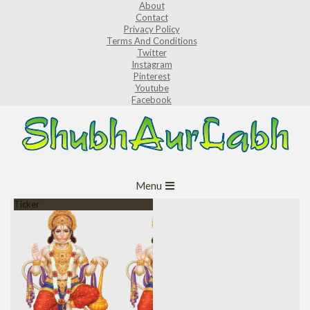
About
Skip
Contact
to
Privacy Policy
Terms And Conditions
content
Twitter
Instagram
Pinterest
Youtube
Facebook
ShubhAurLabh
Primary
Menu
Navigation
Ticker
Menu