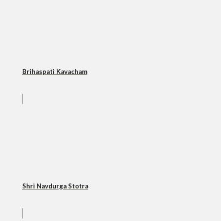
Brihaspati Kavacham
Shri Navdurga Stotra