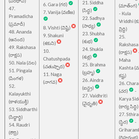
(పరీధావి)
21. Siddha
6. Gara (గర)
(మాత్ంగ)
47.
(సిద్ధ)
7. Vanija (వణిజ)
- Kula
Pramadicha
22. Sadhya
Vriddhi (క
(ప్రమాదీ)
(సాధ్య)
8. Vishti (విష్టి)
వ్రిద్ధి)
48. Ananda
23. Shubha
9. Shakuni
25.
(ఆనంద)
(శుభ)
(శకుని)
Rakshasa
49. Rakshasa
24. Shukla
10.
(రాక్షస)
(రాక్షస)
(శుక్ల)
Chatushpada
Maha
50. Nala (నల)
25. Brahma
(చతుష్పాద)
Kashta (
51. Pingala
(బ్రహ్మ)
11. Naga
కష్ట)
(పింగళ)
26. Aindra
(నాగవ)
26. Chara
52.
(ఐన్ద్ర)
(చర)
-
Kalayukthi
27. Vaidhriti
Karya Sid
(కాళయుక్తి)
(వైధృతి)
(కార్య సిద్ధి)
53. Siddharthi
27. Sthira
(సిధ్ధార్థి)
(స్థిర)
-
54. Raudri
Griharam
(రౌద్రి)
(గ్రిహరంభ)