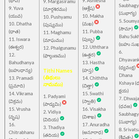
(భావ)
9. Ashlesha
9. Margasiramu
Saubhagy
9. Yuva
(ఆశ్లేష)
(మార్గశిరము)
(సుభాగ్య)
(యువ)
10. Makha
10. Pushyamu
5. Soumy
10. Dhatha
(మఖ)
(పుష్యము)
(సౌమా)
(ధాత)
11. Pubba
11. Maghamu
Bahu Suk
11. Iswara
(పుబ్బ)
(మాఘము)
(బహు సుఖ
(ఈశ్వర)
12. Uththara
12. Phalgunamu
6.
12.
(ఉత్తర)
(ఫాల్గుణము)
Dhyavan
Bahudhanya
13. Hastha
(ధ్యవంక్ష)
(బహుధాన్య)
Tithi Names
(హస్త)
Dhana
(తిథులు
13. Pramadi
14. Chiththa
Kshaya (
నామము)
(ప్రమాది)
(చిత్తా)
క్షయ)
14. Vikrama
15. Swathi
1. Padyami
7. Dhwaj
(విక్రమ)
(స్వాతి)
(పాడ్యమి)
(ధవజ)
15. Vrusha
16. Visakha
2. Vidiya
Saubhagy
(వృష)
(విశాఖ)
(విదియ)
(సుభాగ్య)
16.
17. Anuradha
3. Thadiya
8. Srivats
Chitrabhanu
(అనూరాధ)
(తదియ)
(శ్రీవత్స)