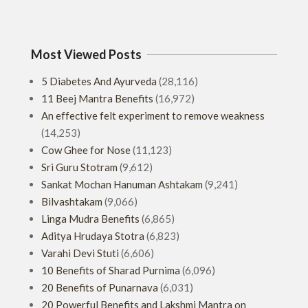
Most Viewed Posts
5 Diabetes And Ayurveda
(28,116)
11 Beej Mantra Benefits
(16,972)
An effective felt experiment to remove weakness
(14,253)
Cow Ghee for Nose
(11,123)
Sri Guru Stotram
(9,612)
Sankat Mochan Hanuman Ashtakam
(9,241)
Bilvashtakam
(9,066)
Linga Mudra Benefits
(6,865)
Aditya Hrudaya Stotra
(6,823)
Varahi Devi Stuti
(6,606)
10 Benefits of Sharad Purnima
(6,096)
20 Benefits of Punarnava
(6,031)
20 Powerful Benefits and Lakshmi Mantra on