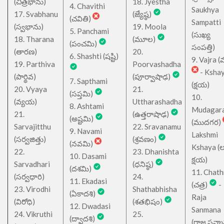
(చిత్రభాను)
18. Jyestha
4. Chavithi
Saukhya
17. Svabhanu
(జ్యేష్ఠ)
(చవితి)
Sampatti
(స్వభాను)
19. Moola
5. Panchami
(సుఖ్య
18. Tharana
(మూల)
(పంచమి)
సంపత్తి)
(తారణ)
20.
6. Shashti (షష్టి)
9. Vajra (వ
19. Parthiva
Poorvashadha
- Ksha
(పార్థివ)
(పూర్వాషాఢ)
7. Sapthami
(క్షయ)
20. Vyaya
21.
(సప్తమి)
10.
(వ్యయ)
Uttharashadha
8. Ashtami
Mudagar
21.
(ఉత్తరాషాఢ)
(అష్టమి)
(ముదగర)
Sarvajitthu
22. Sravanamu
9. Navami
Lakshmi
(సర్వజిత్తు)
(శ్రవణం)
(నవమి)
Kshaya (లక్ష
22.
23. Dhanishta
10. Dasami
క్షయ)
Sarvadhari
(ధనిష్ఠ)
(దశమి)
11. Chath
(సర్వధారి)
24.
11. Ekadasi
(చత్ర)
-
23. Virodhi
Shathabhisha
(ఏకాదశి)
Raja
(విరోధి)
(శతభిషం)
12. Dwadasi
Sanmana
24. Vikruthi
25.
(ద్వాదశి)
(రాజ సన్మ