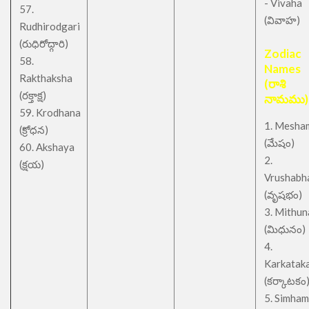
- Vivaha
57.
(వివాహ)
Rudhirodgari
(రుధిరోద్గారి)
Zodiac
58.
Names
Rakthaksha
(రాశి
(రక్తాక్ష)
నామము)
59. Krodhana
1. Mesha
(క్రోధన)
(మేషం)
60. Akshaya
2.
(క్షయ)
Vrushabh
(వృషభం)
3. Mithu
(మిధునం)
4.
Karkatak
(కర్కాటకం
5. Simham