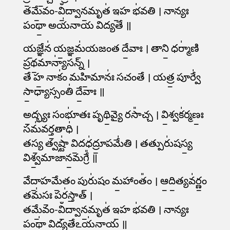
తమే॒వం-విఀ॒ద్వాన॒మృత॑ ఇ॒హ భ॑వతి । నాన్యః
పంథా॒ అయ॑నాయ విద్యతే ॥
య॒జ్ఞేన॑ య॒జ్ఞమ॑యజంత దే॒వాః । తాని॒ ధర్మా॑ణి
ప్రథ॒మాన్యా॑సన్న్ ।
తే హ॒ నాకం॑ మహి॒మానః॑ సచంతే । యత్ర॒ పూర్వే॑
సా॒ధ్యాస్సంతి॑ దే॒వాః ॥
అ॒ద్భ్యః సంభూ॑తః పృథి॒వ్యై రసా᳚చ్చ । వి॒శ్వక॑ర్మణః॒
సమ॑వర్త॒తాధి॑ ।
తస్య॒ త్వష్టా॑ వి॒దధ॑ద్రూ॒పమే॑తి । తత్పురు॑షస్య॒
విశ్వ॒మాజా॑న॒మగ్రే᳚ ॥
వేదా॒హమే॒తం పురు॑షం మ॒హాంతం᳚ । ఆ॒ది॒త్యవ॑ర్ణం॒
తమ॑సః॒ పర॑స్తాత్ ।
తమే॒వం-విఀ॒ద్వాన॒మృత॑ ఇ॒హ భ॑వతి । నాన్యః
పంథా॑ విద్య॒తేఽయ॑నాయ ॥