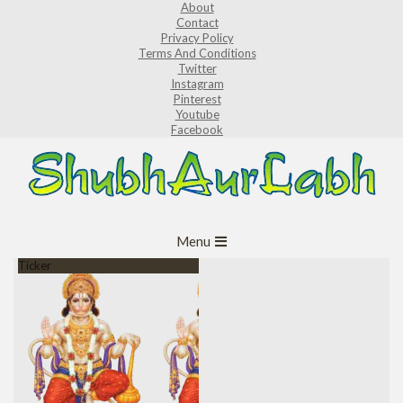
About
Skip
Contact
to
Privacy Policy
Terms And Conditions
content
Twitter
Instagram
Pinterest
Youtube
Facebook
ShubhAurLabh
Primary
Menu
Navigation
Ticker
Menu