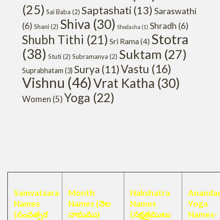
(25)
Saptashati
(13)
Saraswathi
Sai Baba
(2)
Shiva
(30)
(6)
Shradh
(6)
Shani
(2)
Shodasha
(1)
Stotra
Shubh Tithi
(21)
Sri Rama
(4)
(38)
Suktam
(27)
Stuti
(2)
Subramanya
(2)
Vastu
(16)
Surya
(11)
Suprabhatam
(3)
Vishnu
(46)
Vrat Katha
(30)
Yoga
(22)
Women
(5)
Samvatsara
Month
Nakshatra
Anandad
Names
Names (నెల
Names
Yoga
(సంవత్సర
నామము)
(నక్షత్రములు
Names-