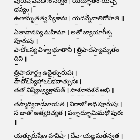
పురు॑ష ఏ॒వేదగ్ం సర్వం᳚ । యద్భూ॒తం-యఀచ్చ॒
భవ్యం᳚ ।
ఉ॒తామృ॑త॒త్వ స్యేశా॑నః । య॒దన్నే॑నాతి॒రోహ॑తి ॥
ఏ॒తావా॑నస్య మహి॒మా । అతో॒ జ్యాయాగ్॑శ్చ॒
పూరు॑షః ।
పాదో᳚ఽస్య॒ విశ్వా॑ భూ॒తాని॑ । త్రి॒పాద॑స్యా॒మృతం॑
ది॒వి ॥
త్రి॒పాదూ॒ర్ధ్వ ఉదై॒త్పురు॑షః ।
పాదో᳚ఽస్యే॒హాఽఽభ॑వా॒త్పునః॑ ।
తతో॒ విష్వ॒ఙ్వ్య॑క్రామత్ । సా॒శ॒నా॒న॒శ॒నే అ॒భి ॥
తస్మా᳚ద్వి॒రాడ॑జాయత । వి॒రాజో॒ అధి॒ పూరు॑షః ।
స జా॒తో అత్య॑రిచ్యత । ప॒శ్చాద్భూమి॒మథో॑ పు॒రః
॥
యత్పురు॑షేణ హ॒విషా᳚ । దే॒వా య॒జ్ఞమత॑న్వత ।