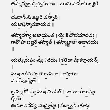
తస్మా᳚ద్య॒జ్ఞాథ్స॑ర్వ॒హుతః॑ । ఋచః॒ సామా॑ని జజ్ఞిరే
।
ఛందాగ్ం॑సి జజ్ఞిరే॒ తస్మా᳚త్ ।
యజు॒స్తస్మా॑దజాయత ॥
తస్మా॒దశ్వా॑ అజాయంత । యే కే చో॑భ॒యాద॑తః ।
గావో॑ హ జజ్ఞిరే॒ తస్మా᳚త్ । తస్మా᳚జ్జా॒తా అ॑జా॒వయః॑
॥
యత్పురు॑షం॒-వ్యఀ ॑దధుః । క॒తి॒థా వ్య॑కల్పయన్న్
।
ముఖం॒ కిమ॑స్య॒ కౌ బా॒హూ । కావూ॒రూ
పాదా॑వుచ్యేతే ॥
బ్రా॒హ్మ॒ణో᳚ఽస్య॒ ముఖ॑మాసీత్ । బా॒హూ రా॑జ॒న్యః॑
కృ॒తః ।
ఊ॒రూ తద॑స్య॒ యద్వైశ్యః॑ । ప॒ద్భ్యాగ్ం శూ॒ద్రో