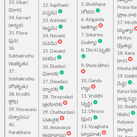
33. Vikari
5. Shobhana
22. Sapthami
Prana Na
(వికారి)
(శోభన)
(సప్తమి)
(ప్రాణ నాశ)
34. Sarvari
6. Atiganda
23. Ashtami
17. Mrut
(శార్వరి)
(అతిగణ్డ)
(అష్టమి)
(మృత్యా)
35. Plava
7. Sukarma
24. Navami
Mrityu
(ప్లవ)
(సుకర్మా)
(నవమి)
(మ్రిత్యు)
36.
8. Dhriti (ధృతి)
25. Dasami
18. Kana
Subhakruthu
(దశమి)
(కాన)
-
(శుభకృతు)
9. Shula (శూల)
26. Ekadasi
Klesha (కల
37.
(ఏకాదశి)
19. Siddhi
Sobhakruthu
10. Ganda
27. Dwadasi
(సిద్ధి)
-
(శోభకృతు)
(గణ్డ)
(ద్వాదశి)
Karya Sid
38. Krodhi
11. Vriddhi
28. Thrayodasi
(కార్య సిద్ధి)
(క్రోధి)
(వృద్ధి)
(త్రయోదశి)
20. Shub
39. Visvavasu
12. Dhruva
29. Chathurdasi
(శుభం)
(విశ్వావసు)
(ధ్రువ)
(చతుర్దశి)
Kalyana
40.
13. Vyaghata
30. Amavasya
(కళ్యాణ)
Parabhava
(వ్యాఘాత)
(అమావాస్య)