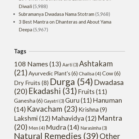
Diwali
(5,988)
Subramanya Dwadasa Nama Stotram
(5,968)
3 Best Mantra on Dhanteras and About Yama
Deepa
(5,967)
Tags
Ashtakam
108 Names
(13)
Aarti
(3)
(21)
Ayurvedic Plant's
(6)
Cow
(6)
Chalisa
(4)
Durga
(54)
Dwadasa
Dry Fruits
(8)
Ekadashi
(31)
(20)
Fruits
(11)
Hanuman
Guru
(11)
Ganesha
(6)
Gayatri
(3)
Kavacham
(23)
(14)
Krishna
(9)
Mantra
Lakshmi
(12)
Mahavidya
(12)
(20)
Mudra
(14)
Men
(4)
Narasimha
(3)
Natural Remedies
(39)
Other