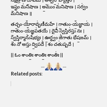
ఇ॒ష్టం మ॑నిషాణ । అ॒ముం మ॑నిషాణ । సర్వం॑
మనిషాణ ॥
తచ్ఛం॒-యోఀరావృ॑ణీమహే । గా॒తుం-యఀ॒జ్ఞాయ॑ ।
గా॒తుం-యఀ॒జ్ఞప॑తయే । దైవీ᳚ స్వ॒స్తిర॑స్తు నః ।
స్వ॒స్తిర్మాను॑షేభ్యః । ఊ॒ర్ధ్వం జి॑గాతు భేష॒జమ్ ।
శం నో॑ అస్తు ద్వి॒పదే᳚ । శం చతు॑ష్పదే ।
|| ఓం శాంతిః॒ శాంతిః॒ శాంతిః॑ ||
….
….
Related posts: