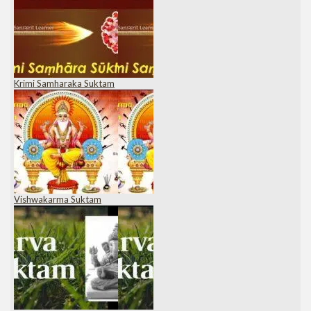
Krimi Samharaka Suktam
Vishwakarma Suktam