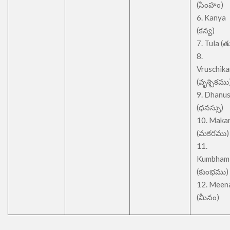
(సింహం)
6. Kanya
(కన్య)
7. Tula (త
8.
Vruschik
(వృశ్చికము
9. Dhanu
(ధనస్సు)
10. Maka
(మకరము)
11.
Kumbham
(కుంభము)
12. Meen
(మీనం)