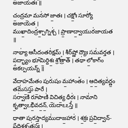
అ॑జాయతః ॥
చం॒ద్రమా॒ మన॑సో జా॒తః । చక్షోః॒ సూర్యో॑
అజాయత ।
ముఖా॒దింద్ర॑శ్చా॒గ్నిశ్చ॑ । ప్రా॒ణాద్వా॒యుర॑జాయత
॥
నాభ్యా॑ ఆసీదం॒తరి॑క్షమ్ । శీ॒ర్​ష్ణో ద్యౌః సమ॑వర్తత ।
ప॒ద్భ్యాం భూమి॒ర్దిశః॒ శ్రోత్రా᳚త్ । తథా॑ లో॒కాగ్ం
అ॑కల్పయన్న్ ॥
వేదా॒హమే॒తం పురు॑షం మ॒హాంతం᳚ । ఆ॒ది॒త్యవ॑ర్ణం॒
తమ॑స॒స్తు పా॒రే ।
సర్వా॑ణి రూ॒పాణి॑ వి॒చిత్య॒ ధీరః॑ । నామా॑ని
కృ॒త్వాఽభి॒వద॒న్॒, యదాఽఽస్తే᳚ ॥
ధా॒తా పు॒రస్తా॒ద్యము॑దాజ॒హార॑ । శ॒క్రః ప్రవి॒ద్వాన్-
ప్ర॒దిశ॒శ్చత॑స్రః ।