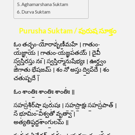
Aghamarshana Suktam
Durva Suktam
Purusha Suktam / పురుష సూక్తం
ఓం తచ్ఛం॒-యోఀరావృ॑ణీమహే । గా॒తుం-
యఀ॒జ్ఞాయ॑ । గా॒తుం-యఀ॒జ్ఞప॑తయే । దైవీ᳚
స్వ॒స్తిర॑స్తు నః । స్వ॒స్తిర్మాను॑షేభ్యః । ఊ॒ర్ధ్వం
జి॑గాతు భేష॒జమ్ । శం నో॑ అస్తు ద్వి॒పదే᳚ । శం
చతు॑ష్పదే ।
ఓం శాంతిః॒ శాంతిః॒ శాంతిః॑ ॥
స॒హస్ర॑శీర్​షా॒ పురు॑షః । స॒హ॒స్రా॒క్షః స॒హస్ర॑పాత్ ।
స భూమిం॑-విఀ॒శ్వతో॑ వృ॒త్వా ।
అత్య॑తిష్ఠద్దశాంగు॒లమ్ ॥