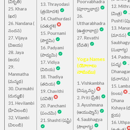
(వికృతి)
Poorvabhadra
13. Thrayodasi
12. Mithr
25. Khara
(పూర్వాభాద్ర)
(త్రయోదశి)
(మిత్ర)
-
(ఖర)
26.
14. Chathurdasi
Pushti (పుష్
26. Nandana (
Uttharabhadra
(చతుర్దశి)
13. Mana
నందన)
(ఉత్తరాభాద్ర)
15. Pournami
(మానస)
27. Vijaya
27. Revathi
(పౌర్ణమి)
Saubhagy
(విజయ)
(రేవతి)
16. Padyami
(సుభాగ్య)
28. Jaya
(పాడ్యమి)
14. Padm
Yoga Names
(జయ)
17. Vidiya
(పద్మ)
-
(యోగాలు
29.
(విదియ)
నామము)
Dhanaga
Manmatha
18. Thadiya
(ధనాగమ)
(మన్మథ)
1. Vishkambha
(తదియ)
15. Lamb
30. Durmukhi
(విష్కుమ్భ)
19. Chavithi
(లంబ)
-
(దుర్ముఖి)
2. Priti (ప్రీతి)
(చవితి)
Dhana
31. Hevilambi
3. Ayushmana
20. Panchami
Kshaya (
(హేవిలంబి)
(ఆయుష్మాన్)
(పంచమి)
క్షయ)
32. Vilambi
4. Saubhagya
21. Shashti (షష్టి)
16. Uthpa
(విలంబి)
(సౌభాగ్య)
(ఉత్పత)