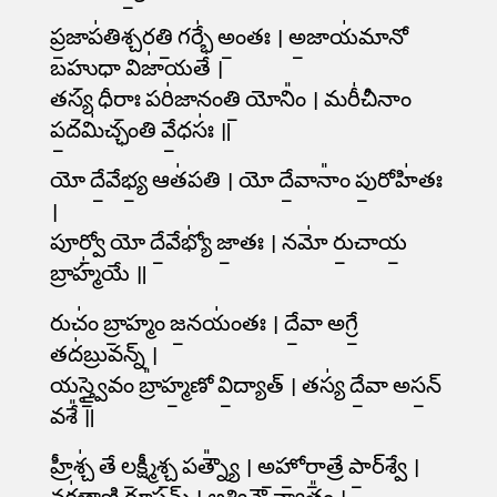
ప్ర॒జాప॑తిశ్చరతి॒ గర్భే॑ అం॒తః । అ॒జాయ॑మానో
బహు॒ధా విజా॑యతే ।
తస్య॒ ధీరాః॒ పరి॑జానంతి॒ యోనిం᳚ । మరీ॑చీనాం
ప॒దమి॑చ్ఛంతి వే॒ధసః॑ ॥
యో దే॒వేభ్య॒ ఆత॑పతి । యో దే॒వానాం᳚ పు॒రోహి॑తః
।
పూర్వో॒ యో దే॒వేభ్యో॑ జా॒తః । నమో॑ రు॒చాయ॒
బ్రాహ్మ॑యే ॥
రుచం॑ బ్రా॒హ్మం జ॒నయం॑తః । దే॒వా అగ్రే॒
తద॑బ్రువన్న్ ।
యస్త్వై॒వం బ్రా᳚హ్మ॒ణో వి॒ద్యాత్ । తస్య॑ దే॒వా అస॒న్
వశే᳚ ॥
హ్రీశ్చ॑ తే ల॒క్ష్మీశ్చ॒ పత్న్యౌ᳚ । అ॒హో॒రా॒త్రే పా॒ర్​శ్వే ।
నక్ష॑త్రాణి రూ॒పమ్ । అ॒శ్వినౌ॒ వ్యాత్తం᳚ ।