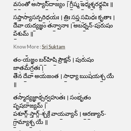
వ॒సం॒తో అ॑స్యాసీ॒దాజ్యం᳚ । గ్రీ॒ష్మ ఇ॒ధ్మశ్శ॒రధ్ధ॒విః ॥
స॒ప్తాస్యా॑సన్పరి॒ధయః॑ । త్రిః స॒ప్త స॒మిధః॑ కృ॒తాః ।
దే॒వా యద్య॒జ్ఞం త॑న్వా॒నాః । అబ॑ధ్న॒న్-పురు॑షం
ప॒శుమ్ ॥
Know More :
Sri Suktam
తం-యఀ॒జ్ఞం బ॒ర్॒హిషి॒ ప్రౌక్షన్॑ । పురు॑షం
జా॒తమ॑గ్ర॒తః ।
తేన॑ దే॒వా అయ॑జంత । సా॒ధ్యా ఋష॑యశ్చ॒ యే
॥
తస్మా᳚ద్య॒జ్ఞాథ్స॑ర్వ॒హుతః॑ । సంభృ॑తం
పృషదా॒జ్యమ్ ।
ప॒శూగ్గ్-స్తాగ్గ్-శ్చ॑క్రే వాయ॒వ్యాన్॑ । ఆ॒ర॒ణ్యాన్-
గ్రా॒మ్యాశ్చ॒ యే ॥