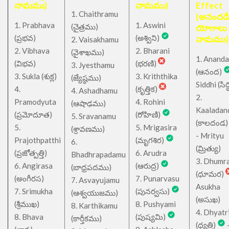
నామము)
నామము)
Effect
1. Chaithramu
(అనందడ
1. Prabhava
1. Aswini
చైత్రము
(
)
యోగాలు
(ప్రభవ)
(అశ్విని)
నామము)
2. Vaisakhamu
2. Vibhava
2. Bharani
(వైశాఖము)
1. Ananda
(విభవ)
(భరణి)
3. Jyesthamu
(ఆనంద)
3. Sukla (శుక్ల)
3. Kriththika
(జ్యేష్ఠము)
Siddhi (సిద్ధ
4.
(కృత్తిక)
4. Ashadhamu
2.
Pramodyuta
4. Rohini
(ఆషాఢము)
Kaaladan
(ప్రమోదూత)
(రోహిణి)
5. Sravanamu
(కాలదండ
5.
5. Mrigasira
(శ్రావణము)
- Mrityu
Prajothpatthi
(మృగశిర)
6.
(మ్రిత్యు)
(ప్రజోత్పత్తి)
6. Arudra
Bhadhrapadamu
3. Dhumr
6. Angirasa
(ఆరుద్ర)
(బాధ్రపదము)
(ధూమర)
(అంగీరస)
7. Punarvasu
7. Asvayujamu
Asukha
7. Srimukha
(పునర్వసు)
(ఆశ్వయుజము)
(అసుఖ)
(శ్రీముఖ)
8. Pushyami
8. Karthikamu
4. Dhyatr
8. Bhava
(పుష్యమి)
(కార్తీకము)
(ధ్యత్రి)