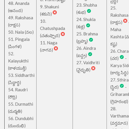
వ్రిద్ధి)
48. Ananda
23. Shubha
9. Shakuni
25.
(ఆనంద)
(శుభ)
(శకుని)
Rakshasa
49. Rakshasa
24. Shukla
10.
(రాక్షస)
(రాక్షస)
(శుక్ల)
Chatushpada
Maha
50. Nala (నల)
25. Brahma
(చతుష్పాద)
Kashta (
51. Pingala
(బ్రహ్మ)
11. Naga
కష్ట)
(పింగళ)
26. Aindra
(నాగవ)
26. Chara
52.
(ఐన్ద్ర)
(చర)
-
Kalayukthi
27. Vaidhriti
Karya Sid
(కాళయుక్తి)
(వైధృతి)
(కార్య సిద్ధి)
53. Siddharthi
27. Sthira
(సిధ్ధార్థి)
(స్థిర)
-
54. Raudri
Griharam
(రౌద్రి)
(గ్రిహరంభ)
55. Durmathi
28.
(దుర్మతి)
Varthama
56. Dundubhi
(వర్తమాన)
(దుందుభి)