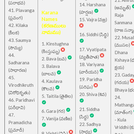
21. Amru
(పరాభవ)
14. Harshana
(అమృత్)
41. Plavanga
Karana
(హర్షణ)
Raja
(ప్లవంగ)
Names
15. Vajra (వజ్ర)
Sanmana
42. Kilaka
(కరణములు
(రాజ సన్మ
నామము)
(కీలక)
16. Siddhi (సిద్ధి)
22. Musa
43. Saumya
1. Kinstughna
(ముసల)
(సౌమ్య)
17. Vyatipata
(కింస్తుఘ్న)
Dhana
44.
(వ్యతీపాత)
2. Bava (బవ)
Kshaya (
Sadharana
18. Variyana
3. Balava
క్షయ)
(సాధారణ)
(వారీయన)
(బాలవ)
23. Gada
45.
19. Paridha
4. Kaulava
(గదయ)
Virodhikruth
(పరిఘ)
(కౌలవ)
Bhaya (
(విరోధికృతు)
20. Shiva (శివ)
5. Taitila (తైతిల)
24.
46. Paridhavi
Mathang
(పరీధావి)
21. Siddha
6. Gara (గర)
(మాత్ంగ)
47.
(సిద్ధ)
7. Vanija (వణిజ)
- Kula
Pramadicha
22. Sadhya
Vriddhi (క
(ప్రమాదీ)
(సాధ్య)
8. Vishti (విష్టి)