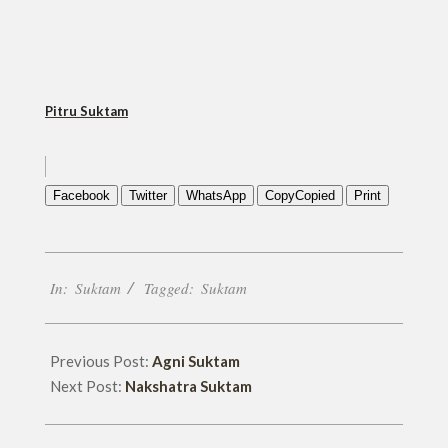
Pitru Suktam
Facebook
Twitter
WhatsApp
Copy
Copied
Print
2023-
In:
Suktam
Tagged:
Suktam
08-
22
Previous Post:
Agni Suktam
Next Post:
Nakshatra Suktam