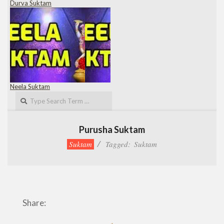
Durva Suktam
Neela Suktam
Search
Purusha Suktam
Suktam
Tagged:
Suktam
Share: